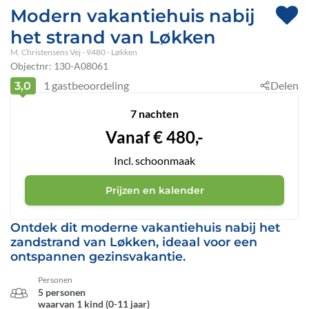
Modern vakantiehuis nabij
het strand van Løkken
M. Christensens Vej
 - 9480
 - Løkken
Objectnr:
130-A08061
1
gastbeoordeling
Delen
3,0
7 nachten
Vanaf
€
480,-
Incl. schoonmaak
Prijzen en kalender
Ontdek dit moderne vakantiehuis nabij het
zandstrand van Løkken, ideaal voor een
ontspannen gezinsvakantie.
Personen
5 personen
waarvan 1 kind (0-11 jaar)