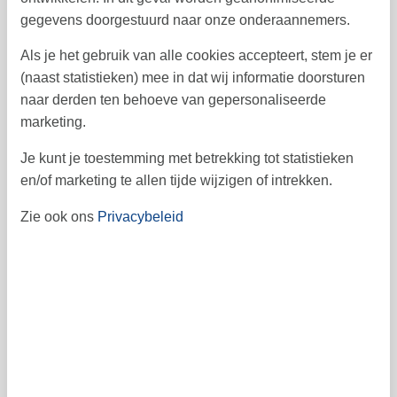
gegevens doorgestuurd naar onze onderaannemers.
14
15
16
17
18
19
20
38
Als je het gebruik van alle cookies accepteert, stem je er
26
27
21
22
23
24
25
39
(naast statistieken) mee in dat wij informatie doorsturen
naar derden ten behoeve van gepersonaliseerde
28
29
30
40
marketing.
41
Je kunt je toestemming met betrekking tot statistieken
en/of marketing te allen tijde wijzigen of intrekken.
Vrij
Bezet
Aankomst mogelijk
Zie ook ons
Privacybeleid
Prijs
Periode
Aankomst
Vertrek
Duur
1 week
Personen