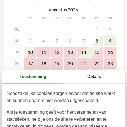
augustus 2026
ma
di
wo
do
vr
za
zo
1
2
31
3
4
5
6
7
8
9
32
10
11
12
13
14
15
16
33
17
18
19
20
21
22
23
34
24
25
26
27
28
29
30
35
Toestemming
Details
31
36
Noodzakelijke cookies zorgen ervoor dat de site werkt
september 2026
en kunnen daarom niet worden uitgeschakeld.
ma
di
wo
do
vr
za
zo
Als je toestemming geeft voor het verzamelen van
2
3
4
5
6
1
36
statistieken, help je ons de site te verbeteren en te
7
8
9
10
11
12
13
ontwikkelen. In dit geval worden geanonimiseerde
37