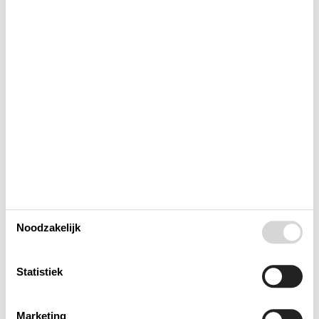
Buitenshuis
Concepten
Elektrische artikelen
In de buurt
Keuken
Noodzakelijk
Opmerking
Statistiek
Verschillend
Marketing