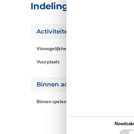
Indeling & inrichting
Activiteiten
Vismogelijkheid, Meer
Vuurplaats
Binnen actief.
Binnen spelen
Noodzake