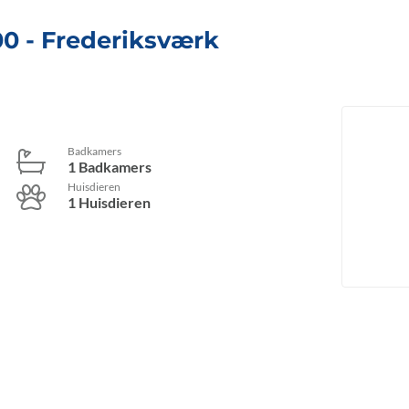
00
 - Frederiksværk
Badkamers
1 Badkamers
Huisdieren
1 Huisdieren