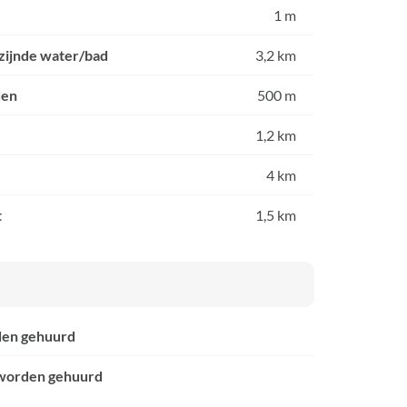
1 m
jzijnde water/bad
3,2 km
den
500 m
1,2 km
4 km
t
1,5 km
den gehuurd
worden gehuurd