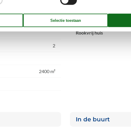
Concepten
Rookvrij huis
2
2400 m²
In de buurt