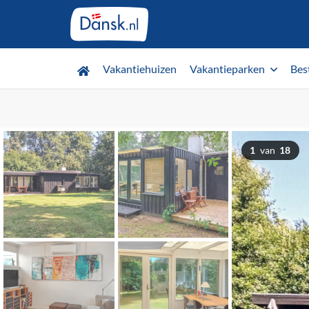
Vakantiehuizen
Vakantieparken
Bes
1
van
18