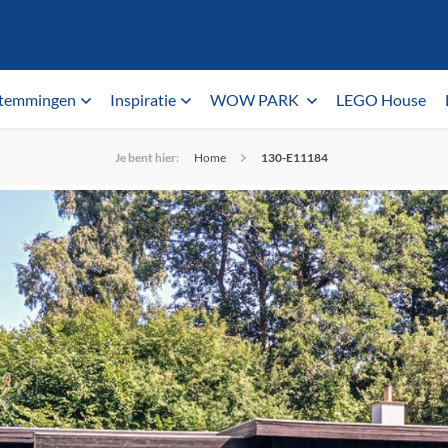
temmingen
Inspiratie
WOW PARK
LEGO House
Je bent hier:
Home
130-E11184