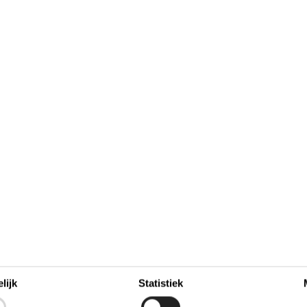
Bad
WC. Warm en koud water
Binnenshuis
Airconditioning
Houtkachel
lijk
Statistiek
Rook alarm