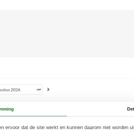
september 2026
emming
Det
zo
ma
di
wo
do
vr
za
zo
2
1
2
3
4
5
6
36
n ervoor dat de site werkt en kunnen daarom niet worden u