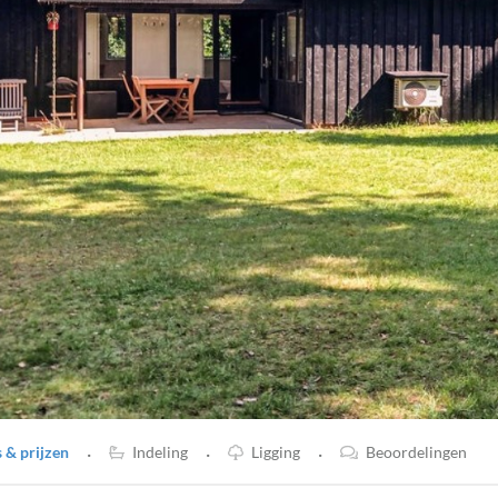
·
·
·
& prijzen
Indeling
Ligging
Beoordelingen