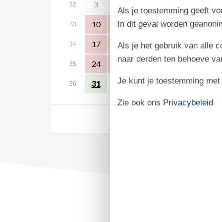
3
4
5
6
7
8
32
Als je toestemming geeft voo
10
11
12
13
14
15
In dit geval worden geanon
33
17
18
19
20
21
22
34
Als je het gebruik van alle 
naar derden ten behoeve va
24
25
26
27
28
29
35
Je kunt je toestemming met be
31
36
Zie ook ons
Privacybeleid
Vrij