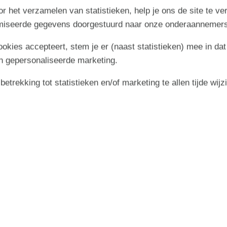
9
7
8
9
10
11
12
13
37
r het verzamelen van statistieken, help je ons de site te ve
16
imiseerde gegevens doorgestuurd naar onze onderaannemers
14
15
16
17
18
19
20
38
23
21
22
23
24
25
26
27
39
cookies accepteert, stem je er (naast statistieken) mee in dat
n gepersonaliseerde marketing.
30
28
29
30
40
trekking tot statistieken en/of marketing te allen tijde wijz
41
Bezet
Aankomst mogelijk