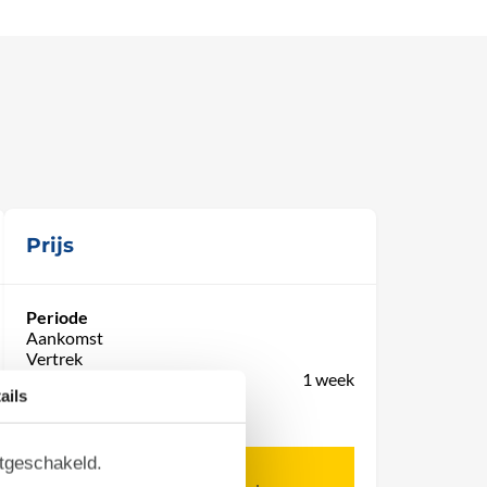
Prijs
Periode
Aankomst
Vertrek
Duur
1 week
ails
Personen
Tot 4 personen
itgeschakeld.
Let op