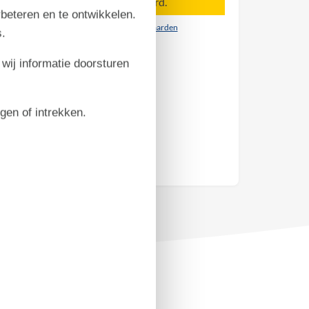
Aankomst is niet geselecteerd.
rbeteren en te ontwikkelen.
Contract- en huurvoorwaarden
.
 wij informatie doorsturen
igen of intrekken.