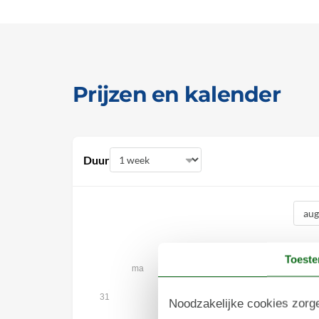
Prijzen en kalender
Duur
augustus 2026
Toest
ma
di
wo
do
vr
za
1
31
Noodzakelijke cookies zorge