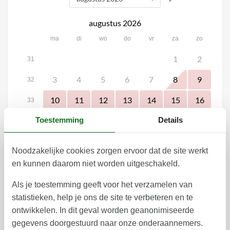
augustus 2026
ma
di
wo
do
vr
za
zo
1
2
31
3
4
5
6
7
8
9
32
10
11
12
13
14
15
16
33
17
18
19
20
21
22
23
Toestemming
Details
34
24
25
26
27
28
29
30
35
Noodzakelijke cookies zorgen ervoor dat de site werkt
31
36
en kunnen daarom niet worden uitgeschakeld.
september 2026
Als je toestemming geeft voor het verzamelen van
ma
di
wo
do
vr
za
zo
statistieken, help je ons de site te verbeteren en te
ontwikkelen. In dit geval worden geanonimiseerde
1
2
3
4
5
6
36
gegevens doorgestuurd naar onze onderaannemers.