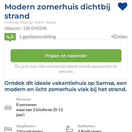
Modern zomerhuis dichtbij
strand
Fasanvej
 - Maarup
 - 8305
 - Samsø
Objectnr:
130-D90248
1
gastbeoordeling
Delen
4,0
Prijzen en kalender
De prijs kan niet worden berekend met de geselecteerde
periode.
Ontdek dit ideale vakantiehuis op Samsø, een
modern en licht zomerhuis vlak bij het strand.
Personen
8 personen
waarvan 2 kinderen (0-11
jaar)
Slaapkamers
Badkamers
3 Slaapkamers
2 Badkamers