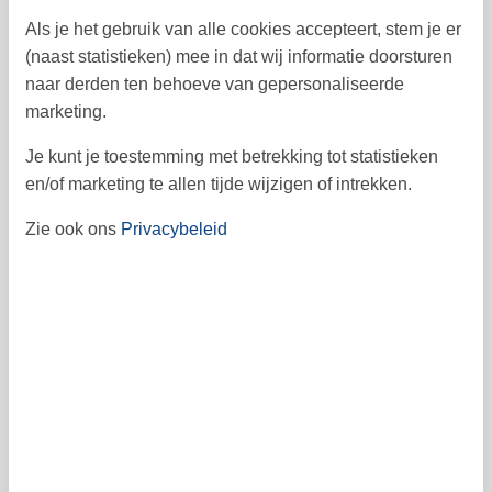
7
8
9
10
11
12
13
37
Als je het gebruik van alle cookies accepteert, stem je er
14
15
16
17
18
19
20
38
(naast statistieken) mee in dat wij informatie doorsturen
naar derden ten behoeve van gepersonaliseerde
21
22
23
24
25
26
27
39
marketing.
28
29
30
40
Je kunt je toestemming met betrekking tot statistieken
en/of marketing te allen tijde wijzigen of intrekken.
41
Zie ook ons
Privacybeleid
Vrij
Bezet
Aankomst mogelijk
Prijs
Periode
Aankomst
Vertrek
Duur