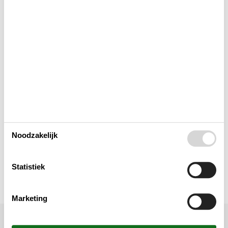
Buitenshuis
Concepten
Elektrische artikelen
In de buurt
Noodzakelijk
Keuken
Statistiek
Verschillend
Marketing