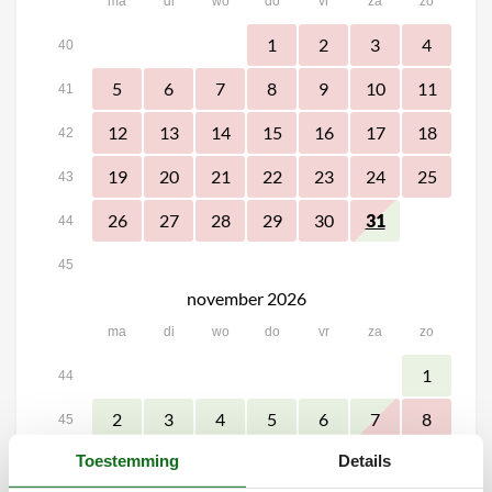
ma
di
wo
do
vr
za
zo
1
2
3
4
40
5
6
7
8
9
10
11
41
12
13
14
15
16
17
18
42
19
20
21
22
23
24
25
43
26
27
28
29
30
31
44
45
november 2026
ma
di
wo
do
vr
za
zo
1
44
2
3
4
5
6
7
8
45
Toestemming
Details
9
10
11
12
13
15
14
46