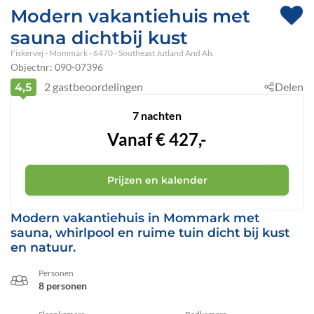
Modern vakantiehuis met
sauna dichtbij kust
Fiskervej
 - Mommark
 - 6470
 - Southeast Jutland And Als
Objectnr:
090-07396
2
gastbeoordelingen
Delen
4,5
7 nachten
Vanaf
€
427,-
Prijzen en kalender
Modern vakantiehuis in Mommark met
sauna, whirlpool en ruime tuin dicht bij kust
en natuur.
Personen
8 personen