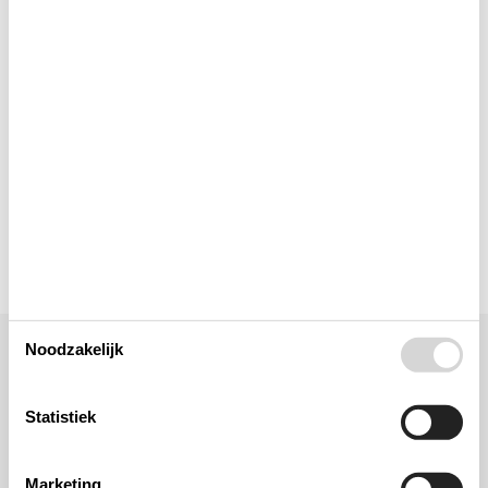
Buitenshuis
Keuken
Verschillend
Wellness
Noodzakelijk
Ligging & omgeving
Statistiek
Marketing