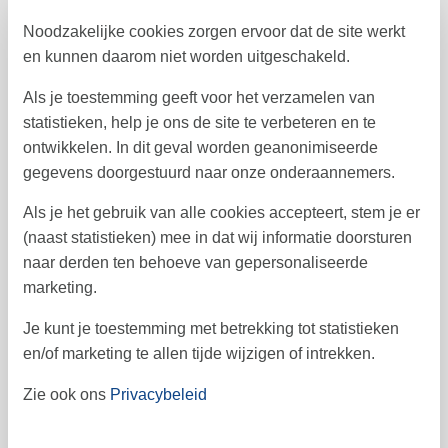
16
17
18
19
20
22
21
47
Noodzakelijke cookies zorgen ervoor dat de site werkt
23
24
25
26
27
28
29
48
en kunnen daarom niet worden uitgeschakeld.
30
49
Als je toestemming geeft voor het verzamelen van
statistieken, help je ons de site te verbeteren en te
ontwikkelen. In dit geval worden geanonimiseerde
Vrij
Bezet
Aankomst mogelijk
gegevens doorgestuurd naar onze onderaannemers.
Als je het gebruik van alle cookies accepteert, stem je er
Prijs
(naast statistieken) mee in dat wij informatie doorsturen
naar derden ten behoeve van gepersonaliseerde
marketing.
Periode
Aankomst
Je kunt je toestemming met betrekking tot statistieken
Vertrek
Duur
1 week
en/of marketing te allen tijde wijzigen of intrekken.
Personen
Tot 8 personen
Zie ook ons
Privacybeleid
Let op