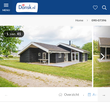
MENU
Home
090-07396
1
van
41
←
→
·
Overzicht
Accommodat