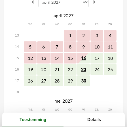
april 2027
ma
di
wo
do
vr
za
zo
1
2
3
4
13
5
6
7
8
9
10
11
14
12
13
14
15
17
18
16
15
19
20
21
22
24
25
23
16
26
27
28
29
30
17
18
mei 2027
ma
di
wo
do
vr
za
zo
Toestemming
Details
1
2
17