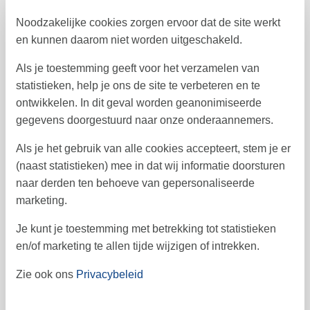
3
4
5
6
8
9
7
18
Noodzakelijke cookies zorgen ervoor dat de site werkt
10
11
12
13
15
16
14
en kunnen daarom niet worden uitgeschakeld.
19
17
18
19
20
22
23
21
Als je toestemming geeft voor het verzamelen van
20
statistieken, help je ons de site te verbeteren en te
24
25
26
27
29
30
28
21
ontwikkelen. In dit geval worden geanonimiseerde
gegevens doorgestuurd naar onze onderaannemers.
31
22
Als je het gebruik van alle cookies accepteert, stem je er
(naast statistieken) mee in dat wij informatie doorsturen
Vrij
Bezet
Aankomst mogelijk
naar derden ten behoeve van gepersonaliseerde
marketing.
Prijs
Je kunt je toestemming met betrekking tot statistieken
en/of marketing te allen tijde wijzigen of intrekken.
Periode
Aankomst
Zie ook ons
Privacybeleid
Vertrek
Duur
1 week