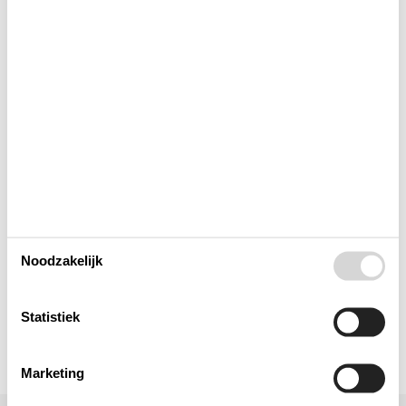
Buiten
Houd er rekening mee dat
Keuken
Lay-out
Multimediaal
Noodzakelijk
Toegang tot het vakantiehuis
Statistiek
Toilet en badkamer
Marketing