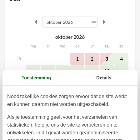
oktober 2026
ma
di
wo
do
vr
za
zo
1
2
4
3
40
5
6
7
8
9
11
10
41
Toestemming
Details
12
13
14
15
16
18
17
42
19
20
21
22
23
25
24
Noodzakelijke cookies zorgen ervoor dat de site werkt
43
en kunnen daarom niet worden uitgeschakeld.
26
27
28
29
30
31
44
Als je toestemming geeft voor het verzamelen van
45
statistieken, help je ons de site te verbeteren en te
november 2026
ontwikkelen. In dit geval worden geanonimiseerde