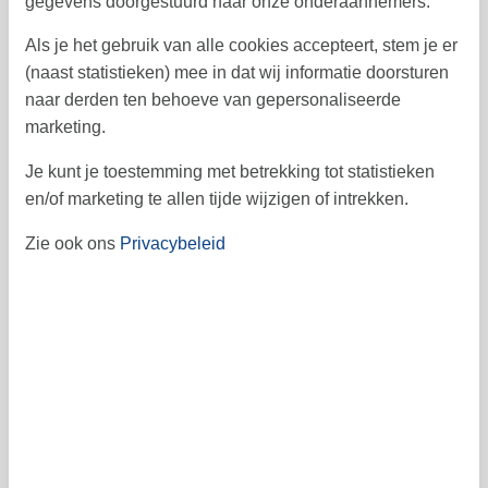
gegevens doorgestuurd naar onze onderaannemers.
ma
di
wo
do
vr
za
zo
1
Als je het gebruik van alle cookies accepteert, stem je er
44
(naast statistieken) mee in dat wij informatie doorsturen
2
3
4
5
6
7
8
45
naar derden ten behoeve van gepersonaliseerde
marketing.
9
10
11
12
13
14
15
46
Je kunt je toestemming met betrekking tot statistieken
16
17
18
19
20
21
22
47
en/of marketing te allen tijde wijzigen of intrekken.
23
24
25
26
27
28
29
48
Zie ook ons
Privacybeleid
30
49
Vrij
Bezet
Aankomst mogelijk
Prijs
Periode