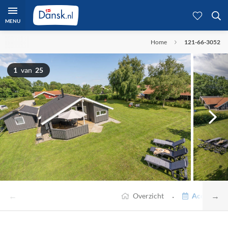
MENU
Home
121-66-3052
1
van
25
←
→
·
Overzicht
Accommodat