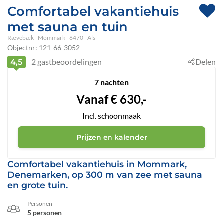
Comfortabel vakantiehuis
met sauna en tuin
Rævebæk
 - Mommark
 - 6470
 - Als
Objectnr:
121-66-3052
2
gastbeoordelingen
Delen
4,5
7 nachten
Vanaf
€
630,-
Incl. schoonmaak
Prijzen en kalender
Comfortabel vakantiehuis in Mommark,
Denemarken, op 300 m van zee met sauna
en grote tuin.
Personen
5 personen