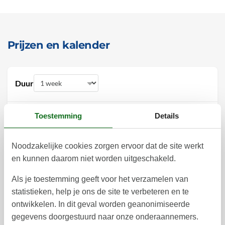
Prijzen en kalender
Duur
Toestemming
Details
december 2026
Noodzakelijke cookies zorgen ervoor dat de site werkt
en kunnen daarom niet worden uitgeschakeld.
ma
di
wo
do
vr
za
zo
Als je toestemming geeft voor het verzamelen van
1
2
3
4
5
6
49
statistieken, help je ons de site te verbeteren en te
7
8
9
10
11
12
13
50
ontwikkelen. In dit geval worden geanonimiseerde
gegevens doorgestuurd naar onze onderaannemers.
14
15
16
17
18
19
20
51