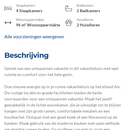
Slaapkamers
Badkamers
4 Slaapkamers
2 Badkamers
Woonoppervlakte
Huisdieren
96 m² Woonoppervlakte
2 Huisdieren
Alle voorzieningen weergeven
Beschrijving
Geniet van een ontspannen vakantie in dit vakantiehuis met veel
ruimte en comfort voor het hele gezin.
Doe nieuwe energie op in je ruime vakantiehuis op het eiland Als.
De rustige locatie en goede faciliteiten bieden de beste
voorwaarden voor een ontspannen vakantie. Maak het jezelf
gemakkelijk in de lichte woonkamer, die je uitnodigt om te blijven
hangen met zijn grote ramen, comfortabele meubels en een
houtkachel. Ontspan met een goed boek of een filmavond op de
banken. Maak gebruik van de moderne keuken met open eethoek
om gezellig samen te eten. En profiteer van extra's zoals een