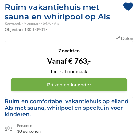
Ruim vakantiehuis met
sauna en whirlpool op Als
Rævebæk
 - Mommark
 - 6470
 - Als
Objectnr:
130-F09015
Delen
7 nachten
Vanaf
€
763,-
Incl. schoonmaak
Prijzen en kalender
Ruim en comfortabel vakantiehuis op eiland
Als met sauna, whirlpool en speeltuin voor
kinderen.
Personen
10 personen