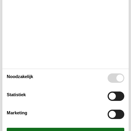
Indeling & inrichting
Activiteiten
Bad
Binnen actief.
Noodzakelijk
Binnenshuis
Statistiek
Buitenshuis
Marketing
Concepten