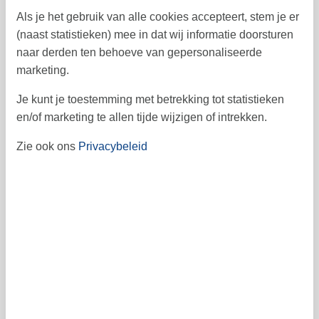
Als je het gebruik van alle cookies accepteert, stem je er
23
24
25
26
27
21
22
52
(naast statistieken) mee in dat wij informatie doorsturen
28
29
30
31
53
naar derden ten behoeve van gepersonaliseerde
marketing.
1
januari 2027
Je kunt je toestemming met betrekking tot statistieken
en/of marketing te allen tijde wijzigen of intrekken.
ma
di
wo
do
vr
za
zo
Zie ook ons
Privacybeleid
1
2
3
53
4
5
6
7
8
9
10
1
11
12
13
14
15
16
17
2
18
19
20
21
22
23
24
3
25
26
27
28
29
30
31
4
5