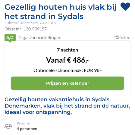
Gezellig houten huis vlak bij
het strand in Sydals
Fiskervej
 - Mommark
 - 6470
 - Als
Objectnr:
130-F09157
2
gastbeoordelingen
Delen
5,0
7 nachten
Vanaf
€
486,-
Optionele schoonmaak: EUR 98,-
Prijzen en kalender
Gezellig houten vakantiehuis in Sydals,
Denemarken, vlak bij het strand en de natuur,
ideaal voor ontspanning.
Personen
4 personen