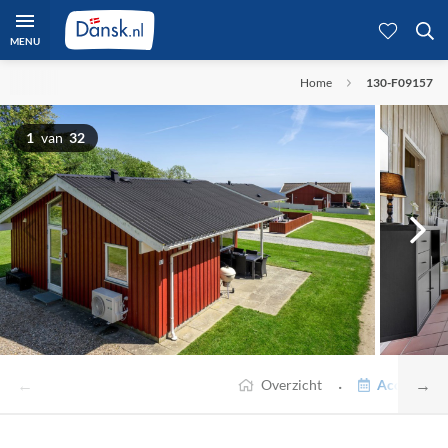
MENU
Home
130-F09157
1
van
32
←
→
·
Overzicht
Accommodat