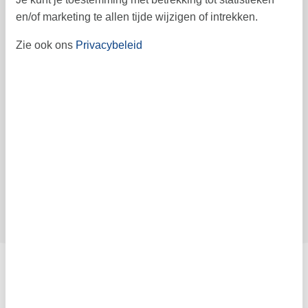
Prijs
en/of marketing te allen tijde wijzigen of intrekken.
Zie ook ons
Privacybeleid
Periode
Aankomst
Vertrek
Duur
1 week
Personen
Tot 4 personen
Let op
Aankomst is niet geselecteerd.
Contract- en huurvoorwaarden
Indeling & inrichting