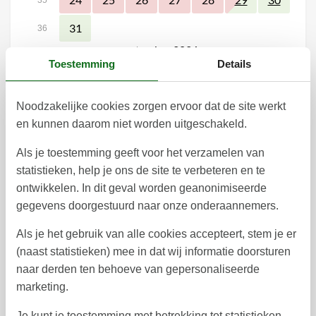
31
36
september 2026
Toestemming
Details
ma
di
wo
do
vr
za
zo
1
2
3
4
5
6
36
Noodzakelijke cookies zorgen ervoor dat de site werkt
en kunnen daarom niet worden uitgeschakeld.
7
8
9
10
11
12
13
37
Als je toestemming geeft voor het verzamelen van
14
15
16
17
18
19
20
38
statistieken, help je ons de site te verbeteren en te
21
22
23
24
25
26
27
39
ontwikkelen. In dit geval worden geanonimiseerde
gegevens doorgestuurd naar onze onderaannemers.
28
29
30
40
Als je het gebruik van alle cookies accepteert, stem je er
41
(naast statistieken) mee in dat wij informatie doorsturen
naar derden ten behoeve van gepersonaliseerde
marketing.
Vrij
Bezet
Aankomst mogelijk
Je kunt je toestemming met betrekking tot statistieken