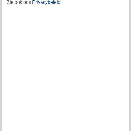
12
13
14
15
16
17
18
42
Zie ook ons
Privacybeleid
19
20
21
22
23
24
25
43
29
30
31
26
27
28
44
45
Vrij
Bezet
Aankomst mogelijk
Prijs
Periode
Aankomst
Vertrek
Duur
1 week
Personen
Tot 12 personen