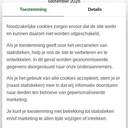
september 2026
Toestemming
Details
ma
di
wo
do
vr
za
zo
1
2
3
4
5
6
36
Noodzakelijke cookies zorgen ervoor dat de site werkt
9
10
11
12
7
8
13
37
en kunnen daarom niet worden uitgeschakeld.
14
15
16
17
18
19
20
38
Als je toestemming geeft voor het verzamelen van
statistieken, help je ons de site te verbeteren en te
21
22
23
24
25
26
27
39
ontwikkelen. In dit geval worden geanonimiseerde
28
29
30
gegevens doorgestuurd naar onze onderaannemers.
40
41
Als je het gebruik van alle cookies accepteert, stem je er
(naast statistieken) mee in dat wij informatie doorsturen
oktober 2026
naar derden ten behoeve van gepersonaliseerde
ma
di
wo
do
vr
za
zo
marketing.
1
2
3
4
40
Je kunt je toestemming met betrekking tot statistieken
9
10
11
5
6
7
8
41
en/of marketing te allen tijde wijzigen of intrekken.