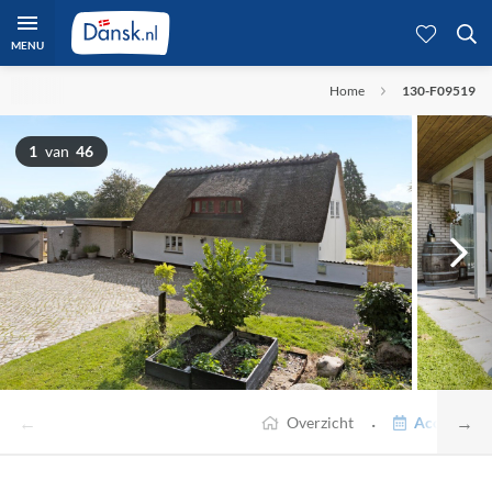
MENU
Home
130-F09519
1
van
46
←
→
·
Overzicht
Accommodat