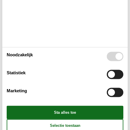
Buitenshuis
Concepten
Elektrische artikelen
In de buurt
Noodzakelijk
Keuken
Statistiek
Opmerking
Marketing
Verschillend
Wellness