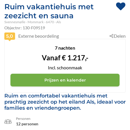
Ruim vakantiehuis met
zeezicht en sauna
Svennesmølle
 - Mommark
 - 6470
 - Als
Objectnr:
130-F09519
Externe beoordeling
Delen
5,0
7 nachten
Vanaf
€
1.217,-
Incl. schoonmaak
Prijzen en kalender
Ruim en comfortabel vakantiehuis met
prachtig zeezicht op het eiland Als, ideaal voor
families en vriendengroepen.
Personen
12 personen