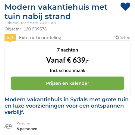
Modern vakantiehuis met
tuin nabij strand
Fiskervej
 - Mommark
 - 6470
 - Als
Objectnr:
130-F09578
Externe beoordeling
Delen
4,3
7 nachten
Vanaf
€
639,-
Incl. schoonmaak
Prijzen en kalender
Modern vakantiehuis in Sydals met grote tuin
en luxe voorzieningen voor een ontspannen
verblijf.
Personen
6 personen