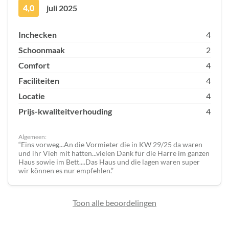
4,0
juli 2025
Inchecken
4
Schoonmaak
2
Comfort
4
Faciliteiten
4
Locatie
4
Prijs-kwaliteitverhouding
4
Algemeen:
Eins vorweg...An die Vormieter die in KW 29/25 da waren
und ihr Vieh mit hatten...vielen Dank für die Harre im ganzen
Haus sowie im Bett....Das Haus und die lagen waren super
wir können es nur empfehlen.
Toon alle beoordelingen