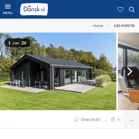
MENU
Home
130-F09578
1
van
26
←
→
·
Overzicht
Accommodat