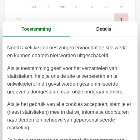
ma
di
wo
do
vr
za
zo
1
44
Toestemming
Details
2
3
4
5
6
7
8
45
9
10
11
12
13
14
15
46
Noodzakelijke cookies zorgen ervoor dat de site werkt
en kunnen daarom niet worden uitgeschakeld.
16
17
18
19
20
21
22
47
Als je toestemming geeft voor het verzamelen van
23
24
25
26
27
28
29
48
statistieken, help je ons de site te verbeteren en te
30
49
ontwikkelen. In dit geval worden geanonimiseerde
gegevens doorgestuurd naar onze onderaannemers.
Vrij
Bezet
Aankomst mogelijk
Als je het gebruik van alle cookies accepteert, stem je er
(naast statistieken) mee in dat wij informatie doorsturen
naar derden ten behoeve van gepersonaliseerde
Prijs
marketing.