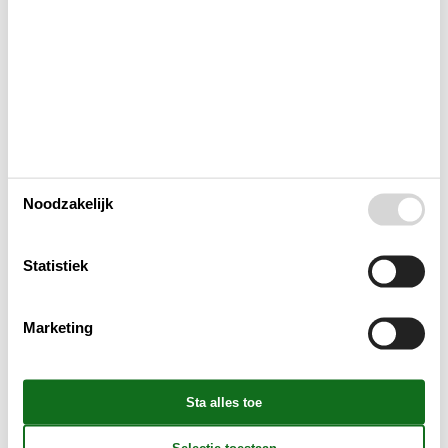
Activiteiten
Bad
Binnenshuis
Buitenshuis
Noodzakelijk
Concepten
Statistiek
Elektrische artikelen
Marketing
In de buurt
Keuken