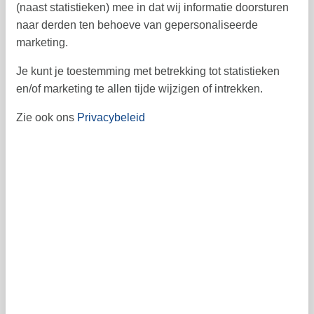
(naast statistieken) mee in dat wij informatie doorsturen
1
naar derden ten behoeve van gepersonaliseerde
januari 2027
marketing.
ma
di
wo
do
vr
za
zo
Je kunt je toestemming met betrekking tot statistieken
1
2
3
53
en/of marketing te allen tijde wijzigen of intrekken.
4
5
6
7
8
9
10
1
Zie ook ons
Privacybeleid
11
12
13
14
15
16
17
2
18
19
20
21
22
23
24
3
25
26
27
28
29
30
31
4
5
Vrij
Bezet
Aankomst mogelijk