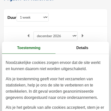
Duur
december 2026
Toestemming
Details
ma
di
wo
do
vr
za
zo
Noodzakelijke cookies zorgen ervoor dat de site werkt
1
2
3
4
5
6
49
en kunnen daarom niet worden uitgeschakeld.
7
8
9
10
11
12
13
50
Als je toestemming geeft voor het verzamelen van
20
14
15
16
17
18
19
statistieken, help je ons de site te verbeteren en te
51
ontwikkelen. In dit geval worden geanonimiseerde
21
22
23
24
25
26
27
52
gegevens doorgestuurd naar onze onderaannemers.
28
29
30
31
53
Als je het gebruik van alle cookies accepteert, stem je er