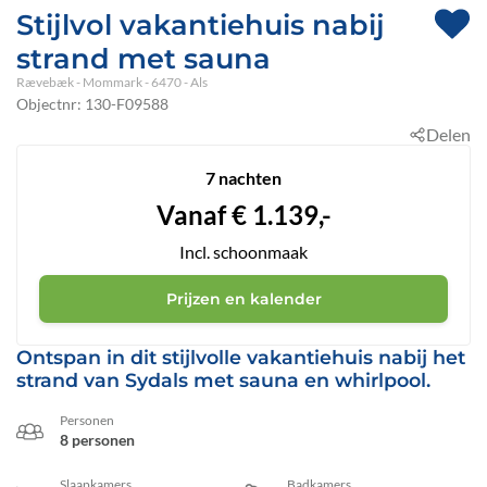
Stijlvol vakantiehuis nabij
strand met sauna
Rævebæk
 - Mommark
 - 6470
 - Als
Objectnr:
130-F09588
Delen
7 nachten
Vanaf
€
1.139,-
Incl. schoonmaak
Prijzen en kalender
Ontspan in dit stijlvolle vakantiehuis nabij het
strand van Sydals met sauna en whirlpool.
Personen
8 personen
Slaapkamers
Badkamers