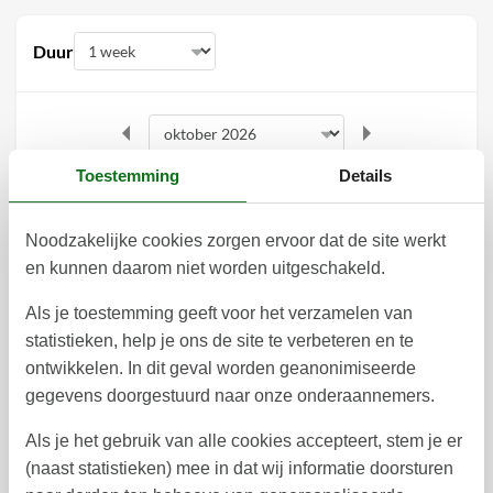
Duur
Toestemming
Details
oktober 2026
ma
di
wo
do
vr
za
zo
Noodzakelijke cookies zorgen ervoor dat de site werkt
1
2
3
4
40
en kunnen daarom niet worden uitgeschakeld.
5
6
8
9
10
11
7
41
Als je toestemming geeft voor het verzamelen van
statistieken, help je ons de site te verbeteren en te
12
13
14
15
16
17
18
42
ontwikkelen. In dit geval worden geanonimiseerde
19
20
21
22
23
24
25
gegevens doorgestuurd naar onze onderaannemers.
43
26
27
28
29
30
31
44
Als je het gebruik van alle cookies accepteert, stem je er
(naast statistieken) mee in dat wij informatie doorsturen
45