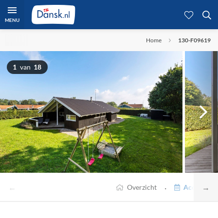
MENU
Home
130-F09619
1
van
18
←
→
·
Overzicht
Accommodat