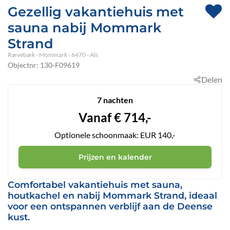
Gezellig vakantiehuis met
sauna nabij Mommark
Strand
Rævebæk
 - Mommark
 - 6470
 - Als
Objectnr:
130-F09619
Delen
7 nachten
Vanaf
€
714,-
Optionele schoonmaak: EUR 140,-
Prijzen en kalender
Comfortabel vakantiehuis met sauna,
houtkachel en nabij Mommark Strand, ideaal
voor een ontspannen verblijf aan de Deense
kust.