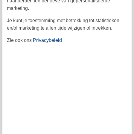
naar derden ten behoeve van gepersonaliseerde
november 2026
marketing.
ma
di
wo
do
vr
za
zo
Je kunt je toestemming met betrekking tot statistieken
1
44
en/of marketing te allen tijde wijzigen of intrekken.
2
3
4
5
6
7
8
45
Zie ook ons
Privacybeleid
9
10
11
12
13
14
15
46
16
17
18
19
20
21
22
47
23
24
25
26
27
28
29
48
30
49
Vrij
Bezet
Aankomst mogelijk
Prijs