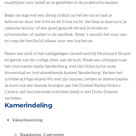
maaltijden voor jezelf en je geliefden in de praktische keuken.
Begin de dag met een stevig ontbijt op het terras en laat je
betoveren door het licht en de frisse lucht. Verdiep je daarna in je
vakantie lectuur of een goed gesprek terwijl je kinderen
schommelen of spelen in de zandbak. Steek 's avonds het vuur aan
en roep de familie bij elkaar voor een barbecue.
Neem een duik in het nabijgelegen zandstrand bij Mommark Strand
en geniet van de rustige sfeer aan de kust. Maak een uitstapje naar
het charmante stadje Sønderborg, met zijn historische oude
binnenstad en indrukwekkende kasteel Sønderborg. Verken het
schilderachtige eiland Als met zijn bossen, velden en kleine baaien.
Je kunt ook een bezoek brengen aan het Dybbøl Banke History
Centre, dat fascinerende inzichten biedt in het Duits-Deense
verleden.
Kamerindeling
Vakantiewoning
Slaapkamer, 2 personen