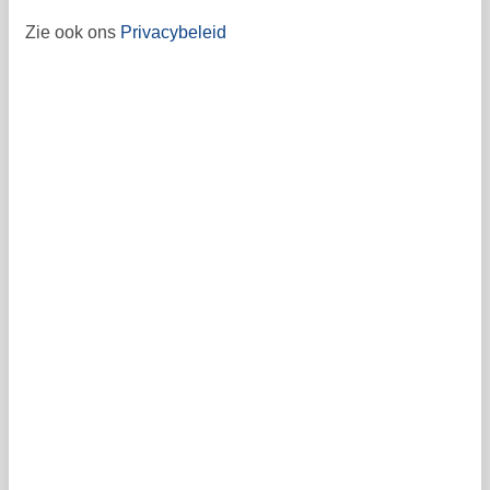
19
20
21
22
23
24
25
43
Zie ook ons
Privacybeleid
26
27
28
29
30
31
44
45
Vrij
Bezet
Aankomst mogelijk
Prijs
Periode
Aankomst
Vertrek
Duur
1 week
Personen
Tot 4 personen
Let op