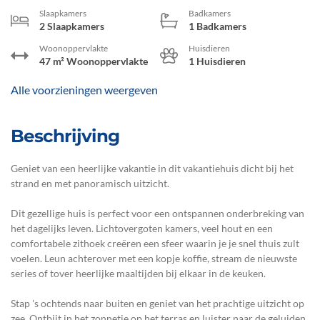
Slaapkamers
Badkamers
2 Slaapkamers
1 Badkamers
Woonoppervlakte
Huisdieren
47 m² Woonoppervlakte
1 Huisdieren
Alle voorzieningen weergeven
Beschrijving
Geniet van een heerlijke vakantie in dit vakantiehuis dicht bij het
strand en met panoramisch uitzicht.
Dit gezellige huis is perfect voor een ontspannen onderbreking van
het dagelijks leven. Lichtovergoten kamers, veel hout en een
comfortabele zithoek creëren een sfeer waarin je je snel thuis zult
voelen. Leun achterover met een kopje koffie, stream de nieuwste
series of tover heerlijke maaltijden bij elkaar in de keuken.
Stap 's ochtends naar buiten en geniet van het prachtige uitzicht op
zee. Ontbijt in het zonnetje op het terras en luister naar de geluiden