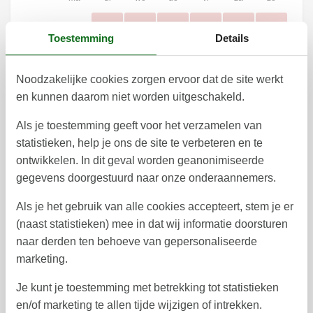
1
2
3
4
5
6
36
Toestemming
Details
7
8
9
10
11
12
13
37
Noodzakelijke cookies zorgen ervoor dat de site werkt
14
15
16
17
18
19
20
38
en kunnen daarom niet worden uitgeschakeld.
21
22
23
24
25
26
27
39
Als je toestemming geeft voor het verzamelen van
28
29
30
40
statistieken, help je ons de site te verbeteren en te
ontwikkelen. In dit geval worden geanonimiseerde
41
gegevens doorgestuurd naar onze onderaannemers.
oktober 2026
Als je het gebruik van alle cookies accepteert, stem je er
ma
di
wo
do
vr
za
zo
(naast statistieken) mee in dat wij informatie doorsturen
1
2
3
4
40
naar derden ten behoeve van gepersonaliseerde
marketing.
5
6
7
8
9
10
11
41
Je kunt je toestemming met betrekking tot statistieken
12
16
17
18
13
14
15
42
en/of marketing te allen tijde wijzigen of intrekken.