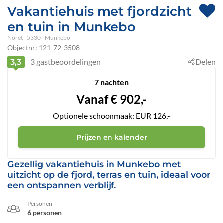
Vakantiehuis met fjordzicht
en tuin in Munkebo
Noret
 - 5330
 - Munkebo
Objectnr:
121-72-3508
3
gastbeoordelingen
Delen
3,3
7 nachten
Vanaf
€
902,-
Optionele schoonmaak: EUR 126,-
Prijzen en kalender
Gezellig vakantiehuis in Munkebo met
uitzicht op de fjord, terras en tuin, ideaal voor
een ontspannen verblijf.
Personen
6 personen