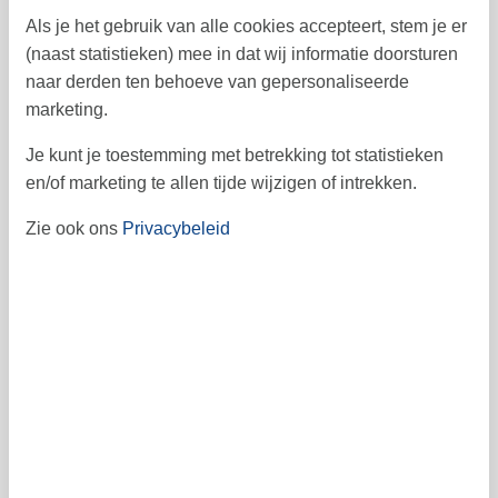
12
13
14
15
16
18
17
42
Als je het gebruik van alle cookies accepteert, stem je er
(naast statistieken) mee in dat wij informatie doorsturen
19
20
21
22
23
24
25
43
naar derden ten behoeve van gepersonaliseerde
30
31
26
27
28
29
44
marketing.
45
Je kunt je toestemming met betrekking tot statistieken
en/of marketing te allen tijde wijzigen of intrekken.
Zie ook ons
Privacybeleid
Vrij
Bezet
Aankomst mogelijk
Prijs
Periode
Aankomst
Vertrek
Duur
1 week
Personen
Tot 6 personen