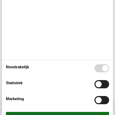
Keuken
Lay-out
Multimediaal
Toegang tot het vakantiehuis
Toilet en badkamer
Noodzakelijk
Weergave
Statistiek
Marketing