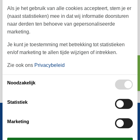
5 personen
Als je het gebruik van alle cookies accepteert, stem je er
(naast statistieken) mee in dat wij informatie doorsturen
Vakantiehuis - 4 persoon - Gråandvej - Næs - 4760 - Vordingborg
naar derden ten behoeve van gepersonaliseerde
Objectnr:
160-G1154
marketing.
4 personen
Je kunt je toestemming met betrekking tot statistieken
Vakantiehuis - 6 persoon - Sandvigvej - Næs - 4750 - Southwest Zealand
en/of marketing te allen tijde wijzigen of intrekken.
Objectnr:
100-63479
Zoeken
Zie ook ons
Privacybeleid
6 personen
Noodzakelijk
Statistiek
Informatie
Marketing
Cookies
Privacybeleid
Over ons