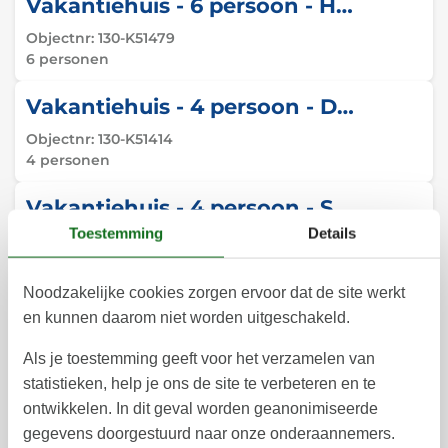
Vakantiehuis - 6 persoon - Hejrevej - Næs - 4760 - Vordingborg
Objectnr:
130-K51479
6 personen
Vakantiehuis - 4 persoon - Dalvej - Næs - 4760 - Vordingborg
Objectnr:
130-K51414
4 personen
Vakantiehuis - 4 persoon - Skaverupvej - Næs - 4760 - Vordingborg
Toestemming
Details
Objectnr:
130-K51480
4 personen
Noodzakelijke cookies zorgen ervoor dat de site werkt
Vakantiehuis - 6 persoon - Hejrevej - Næs - 4760 - Vordingborg
en kunnen daarom niet worden uitgeschakeld.
Objectnr:
130-K51477
Als je toestemming geeft voor het verzamelen van
6 personen
statistieken, help je ons de site te verbeteren en te
Vakantiehuis - 5 persoon - Bankevejen - Næs - 4750 - Southwest Zealand
ontwikkelen. In dit geval worden geanonimiseerde
gegevens doorgestuurd naar onze onderaannemers.
Objectnr:
090-63472