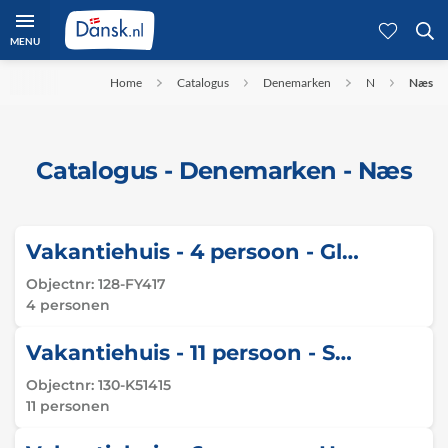
MENU
Home
Catalogus
Denemarken
N
Næs
Catalogus - Denemarken - Næs
Vakantiehuis - 4 persoon - Glentevej - Næs - 5610 - Assens
Objectnr:
128-FY417
4 personen
Vakantiehuis - 11 persoon - Sandløbervej - Næs - 4760 - Vordingborg
Objectnr:
130-K51415
11 personen