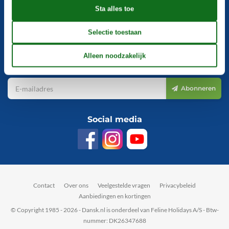
Nieuwsbrief
Meld je aan voor onze nieuwsbrief. Al meer dan 20.000 anderen
gingen je voor!
Abonneren
Social media
Contact
Over ons
Veelgestelde vragen
Privacybeleid
Aanbiedingen en kortingen
© Copyright 1985 - 2026 - Dansk.nl is onderdeel van Feline Holidays A/S - Btw-
nummer: DK26347688