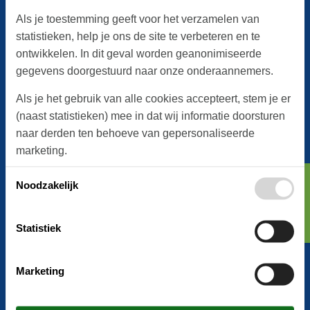
Als je toestemming geeft voor het verzamelen van
Informatie
statistieken, help je ons de site te verbeteren en te
Cookies
ontwikkelen. In dit geval worden geanonimiseerde
Privacybeleid
gegevens doorgestuurd naar onze onderaannemers.
Over ons
Veelgestelde vragen
Als je het gebruik van alle cookies accepteert, stem je er
(naast statistieken) mee in dat wij informatie doorsturen
naar derden ten behoeve van gepersonaliseerde
Contact
marketing.
Postadres:
Je kunt je toestemming met betrekking tot statistieken
Zoeken
Noodzakelijk
Dansk.nl
en/of marketing te allen tijde wijzigen of intrekken.
Feline Holidays A/S
Zie ook ons
Privacybeleid
Nygade 8B, 2.th
Statistiek
DK-7400 Herning
Tel.:
+45 8724 2255
Marketing
E-mail:
info@dansk.nl
Btw-nummer: DK26347688