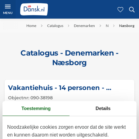
MENU
Home
Catalogus
Denemarken
N
Næsborg
Catalogus - Denemarken -
Næsborg
Vakantiehuis - 14 personen - Haugårdsvej - Næsborg - 9670 - Around The Limfjord
Objectnr:
090-38198
14 personen
Toestemming
Details
Noodzakelijke cookies zorgen ervoor dat de site werkt
en kunnen daarom niet worden uitgeschakeld.