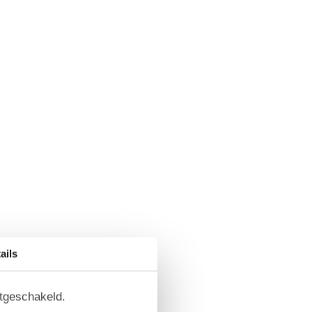
ails
itgeschakeld.