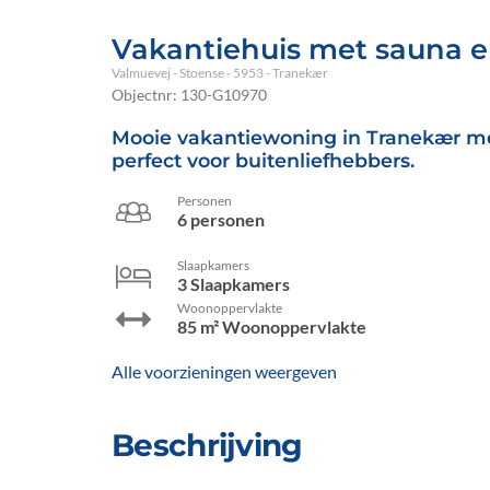
Vakantiehuis met sauna e
Valmuevej
 - Stoense
 - 5953
 - Tranekær
Objectnr:
130-G10970
Mooie vakantiewoning in Tranekær met
perfect voor buitenliefhebbers.
Personen
6 personen
Slaapkamers
3 Slaapkamers
Woonoppervlakte
85 m² Woonoppervlakte
Alle voorzieningen weergeven
Beschrijving