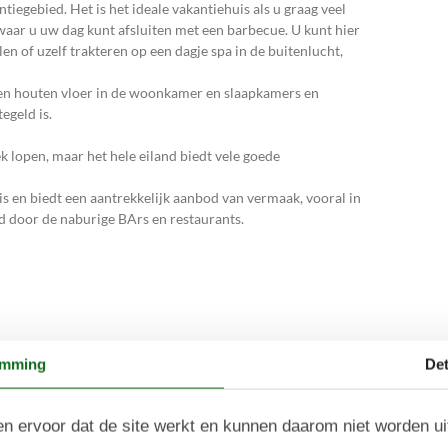
tiegebied. Het is het ideale vakantiehuis als u graag veel
, waar u uw dag kunt afsluiten met een barbecue. U kunt hier
n of uzelf trakteren op een dagje spa in de buitenlucht,
gt een houten vloer in de woonkamer en slaapkamers en
egeld is.
ek lopen, maar het hele eiland biedt vele goede
is en biedt een aantrekkelijk aanbod van vermaak, vooral in
d door de naburige BArs en restaurants.
emming
Det
n ervoor dat de site werkt en kunnen daarom niet worden u