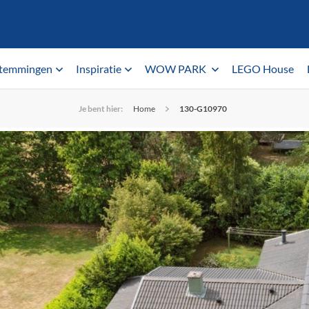
temmingen
Inspiratie
WOW PARK
LEGO House
Je bent hier:
Home
130-G10970