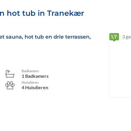
n hot tub in Tranekær
 sauna, hot tub en drie terrassen,
3
ga
1,7
Badkamers
1 Badkamers
Huisdieren
4 Huisdieren