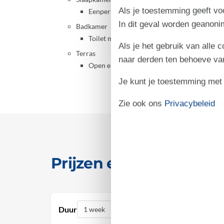
Als je toestemming geeft voo
Eenpersoonsbed
In dit geval worden geanon
Badkamer
Toilet met warm en koud water, Douche
Als je het gebruik van alle 
Terras
naar derden ten behoeve va
Open en overdekt terras
Je kunt je toestemming met be
Zie ook ons
Privacybeleid
Prijzen en kalender
Duur