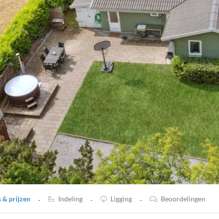
·
·
·
& prijzen
Indeling
Ligging
Beoordelingen