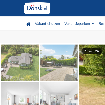
Vakantiehuizen
Vakantieparken
Bes
1
van
24