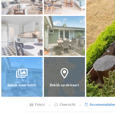
Bekijk meer foto's
Bekijk op de kaart
·
·
Foto's
Overzicht
Accommodaties 