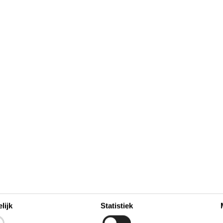
oktober 2026
zo
ma
di
wo
do
vr
za
zo
6
1
2
3
4
40
10
11
13
5
6
7
8
9
41
12
13
14
15
16
17
18
20
42
27
19
20
21
22
23
24
25
43
26
27
28
29
30
31
44
45
lijk
Statistiek
Bezet
Aankomst mogelijk