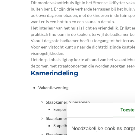
Dit mooie vakantiehuis ligt in het Stoense Udflytter vakan
buiten bent. Er zijn drie verharde terrassen bij het huis
ook overdag zonnebaden, met de kinderen in de tuin spele
want er is een hot tub en een sauna in de tuin.
Het interieur van het huis is licht en vriendelijk. Er li
praktisch linoleum in de keuken, terwijl de badkamer bet
Vanuit de grote badkamer heeft u toegang tot het terras.
Voor een vistocht kunt u naar de dichtstbijzijnde kustpl
vismogelijkheden.
Het dorp Lohals ligt op korte afstand van het vakantiehu
de zomer, met straatconcerten die worden georganiseer
Kamerindeling
Vakantiewoning
Slaapkamer, 2 personen
Eenpersoonsbed
Toest
Slaapkamer, 2 personen
Stapelbed
Noodzakelijke cookies zorge
Slaapkamer, 2 personen