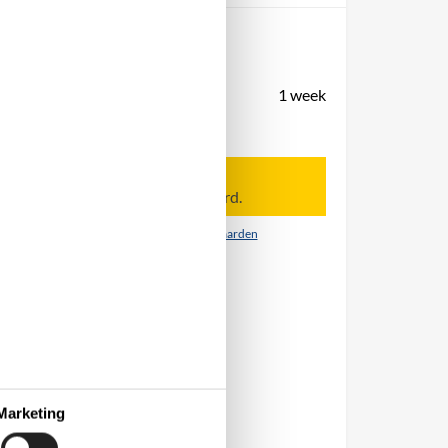
Periode
Aankomst
Vertrek
Duur
1 week
Personen
Tot 6 personen
Let op
Aankomst is niet geselecteerd.
Contract- en huurvoorwaarden
Marketing