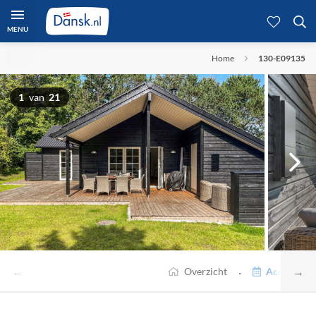
MENU
Home
130-E09135
1
van
21
←
→
·
Overzicht
Accommodat