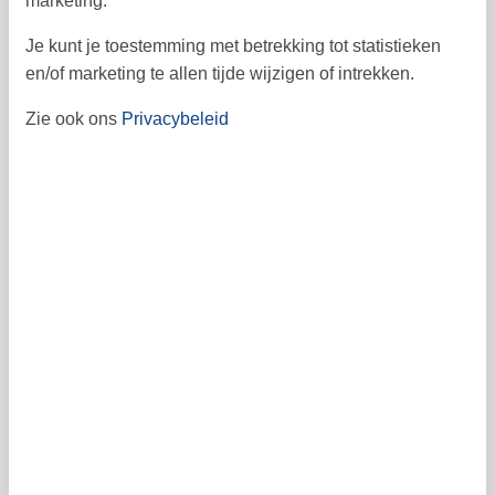
marketing.
3
4
5
6
7
8
9
18
Je kunt je toestemming met betrekking tot statistieken
10
11
12
13
14
15
16
19
en/of marketing te allen tijde wijzigen of intrekken.
17
18
19
20
21
22
23
20
Zie ook ons
Privacybeleid
30
24
25
26
27
28
29
21
31
22
Vrij
Bezet
Aankomst mogelijk
Prijs
Periode
Aankomst
Vertrek
Duur
1 week
Personen