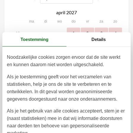
april 2027
ma
di
wo
do
vr
za
zo
1
2
3
4
13
Toestemming
Details
5
6
7
8
9
10
11
14
12
13
14
15
16
17
18
Noodzakelijke cookies zorgen ervoor dat de site werkt
15
en kunnen daarom niet worden uitgeschakeld.
19
20
21
22
23
24
25
16
Als je toestemming geeft voor het verzamelen van
26
27
28
29
30
17
statistieken, help je ons de site te verbeteren en te
ontwikkelen. In dit geval worden geanonimiseerde
18
gegevens doorgestuurd naar onze onderaannemers.
mei 2027
Als je het gebruik van alle cookies accepteert, stem je er
ma
di
wo
do
vr
za
zo
(naast statistieken) mee in dat wij informatie doorsturen
1
2
17
naar derden ten behoeve van gepersonaliseerde