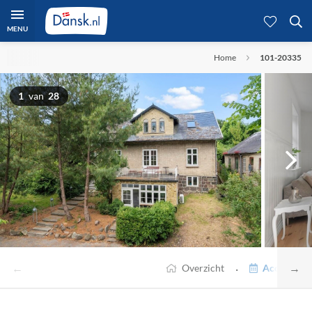
MENU
Home
101-20335
1
van
28
←
→
·
Overzicht
Accommodat