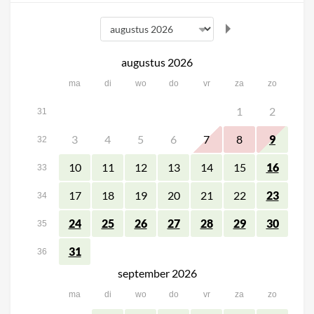
augustus 2026
ma
di
wo
do
vr
za
zo
1
2
31
3
4
5
6
7
8
9
32
10
11
12
13
14
15
16
33
17
18
19
20
21
22
23
34
24
25
26
27
28
29
30
35
31
36
september 2026
ma
di
wo
do
vr
za
zo