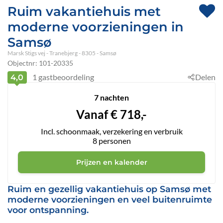
Ruim vakantiehuis met
moderne voorzieningen in
Samsø
Marsk Stigs vej
 - Tranebjerg
 - 8305
 - Samsø
Objectnr:
101-20335
1
gastbeoordeling
Delen
4,0
7 nachten
Vanaf
€
718,-
Incl. schoonmaak, verzekering en verbruik
8
personen
Prijzen en kalender
Ruim en gezellig vakantiehuis op Samsø met
moderne voorzieningen en veel buitenruimte
voor ontspanning.