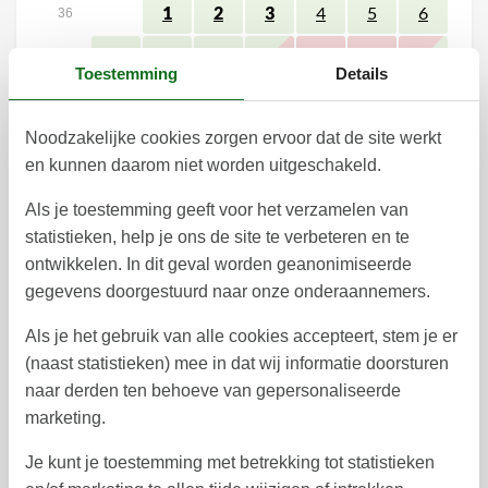
1
2
3
4
5
6
36
9
10
11
12
7
8
13
37
Toestemming
Details
14
15
16
17
18
19
20
38
Noodzakelijke cookies zorgen ervoor dat de site werkt
21
22
23
24
25
26
27
39
en kunnen daarom niet worden uitgeschakeld.
28
29
30
40
Als je toestemming geeft voor het verzamelen van
41
statistieken, help je ons de site te verbeteren en te
ontwikkelen. In dit geval worden geanonimiseerde
gegevens doorgestuurd naar onze onderaannemers.
Vrij
Bezet
Aankomst mogelijk
Als je het gebruik van alle cookies accepteert, stem je er
(naast statistieken) mee in dat wij informatie doorsturen
Prijs
naar derden ten behoeve van gepersonaliseerde
marketing.
Periode
Je kunt je toestemming met betrekking tot statistieken
Aankomst