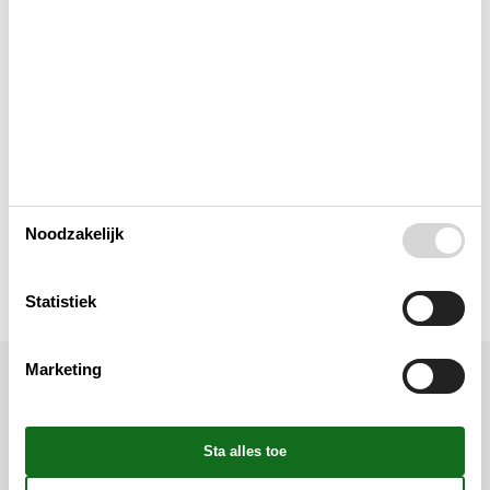
In de buurt
Keuken
Opmerking
Verschillend
Noodzakelijk
Wellness
Statistiek
Marketing
Ligging & omgeving