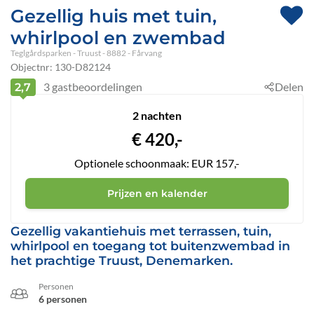
Gezellig huis met tuin,
whirlpool en zwembad
Teglgårdsparken
 - Truust
 - 8882
 - Fårvang
Objectnr:
130-D82124
3
gastbeoordelingen
Delen
2,7
2 nachten
€
420,-
Optionele schoonmaak: EUR 157,-
Prijzen en kalender
Gezellig vakantiehuis met terrassen, tuin,
whirlpool en toegang tot buitenzwembad in
het prachtige Truust, Denemarken.
Personen
6 personen