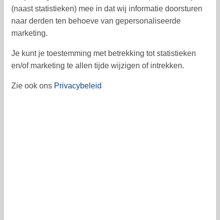
(naast statistieken) mee in dat wij informatie doorsturen
naar derden ten behoeve van gepersonaliseerde
marketing.
Vrij
Bezet
Aankomst mogelijk
Je kunt je toestemming met betrekking tot statistieken
Prijs
en/of marketing te allen tijde wijzigen of intrekken.
Zie ook ons
Privacybeleid
Periode
Aankomst
Vertrek
Duur
2 nachten
Personen
Tot 6 personen
Let op
Aankomst is niet geselecteerd.
Contract- en huurvoorwaarden