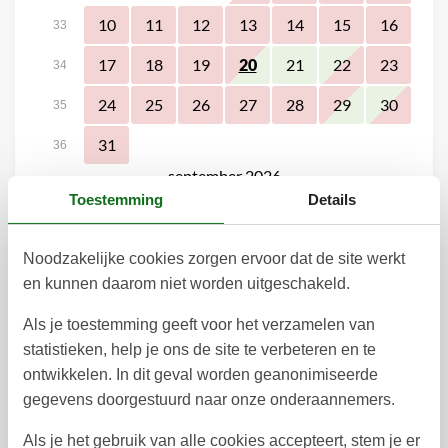
10
11
12
13
14
15
16
33
17
18
19
21
22
23
20
34
24
25
26
27
28
29
30
35
31
36
september 2026
Toestemming
Details
ma
di
wo
do
vr
za
zo
1
2
3
4
5
6
36
Noodzakelijke cookies zorgen ervoor dat de site werkt
en kunnen daarom niet worden uitgeschakeld.
7
8
9
10
11
12
13
37
14
15
16
17
18
19
20
Als je toestemming geeft voor het verzamelen van
38
statistieken, help je ons de site te verbeteren en te
21
22
23
24
25
26
27
39
ontwikkelen. In dit geval worden geanonimiseerde
gegevens doorgestuurd naar onze onderaannemers.
28
29
30
40
Als je het gebruik van alle cookies accepteert, stem je er
41