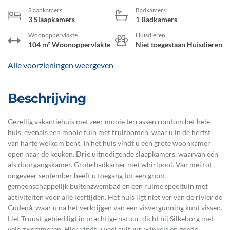
Slaapkamers
Badkamers
3 Slaapkamers
1 Badkamers
Woonoppervlakte
Huisdieren
104 m² Woonoppervlakte
Niet toegestaan Huisdieren
Alle voorzieningen weergeven
Beschrijving
Gezellig vakantiehuis met zeer mooie terrassen rondom het hele
huis, evenals een mooie tuin met fruitbomen, waar u in de herfst
van harte welkom bent. In het huis vindt u een grote woonkamer
open naar de keuken. Drie uitnodigende slaapkamers, waarvan één
als doorgangskamer. Grote badkamer met whirlpool. Van mei tot
ongeveer september heeft u toegang tot een groot,
gemeenschappelijk buitenzwembad en een ruime speeltuin met
activiteiten voor alle leeftijden. Het huis ligt niet ver van de rivier de
Gudenå, waar u na het verkrijgen van een visvergunning kunt vissen.
Het Truust-gebied ligt in prachtige natuur, dicht bij Silkeborg met
vele zwemmeren. Hier vindt u veel cultuur, winkels en goede