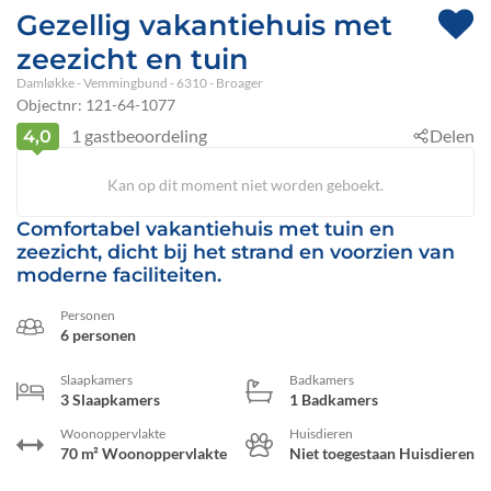
Gezellig vakantiehuis met
zeezicht en tuin
Damløkke
 - Vemmingbund
 - 6310
 - Broager
Objectnr:
121-64-1077
1
gastbeoordeling
Delen
4,0
Kan op dit moment niet worden geboekt.
Comfortabel vakantiehuis met tuin en
zeezicht, dicht bij het strand en voorzien van
moderne faciliteiten.
Personen
6 personen
Slaapkamers
Badkamers
3 Slaapkamers
1 Badkamers
Woonoppervlakte
Huisdieren
70 m² Woonoppervlakte
Niet toegestaan Huisdieren