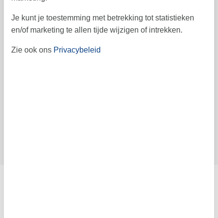
Prijs
Je kunt je toestemming met betrekking tot statistieken
en/of marketing te allen tijde wijzigen of intrekken.
Periode
Aankomst
Zie ook ons
Privacybeleid
Vertrek
Duur
Personen
Tot 6 personen
Let op
Kan op dit moment niet worden geboekt.
Contract- en huurvoorwaarden
Indeling & inrichting