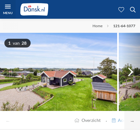
MENU
Home
121-64-1077
1
van
28
←
→
·
Overzicht
Accommodat