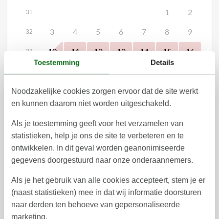
1
2
31
3
4
5
6
7
8
9
32
10
11
12
13
14
15
16
33
Toestemming
Details
17
18
19
20
21
22
23
34
24
25
26
27
28
29
30
35
Noodzakelijke cookies zorgen ervoor dat de site werkt
en kunnen daarom niet worden uitgeschakeld.
31
36
Als je toestemming geeft voor het verzamelen van
Vroegtijdig boeken
Wil je vrijblijvend vroegtijdig boeken?
statistieken, help je ons de site te verbeteren en te
ontwikkelen. In dit geval worden geanonimiseerde
Vroegtijdig boeken
gegevens doorgestuurd naar onze onderaannemers.
Als je het gebruik van alle cookies accepteert, stem je er
(naast statistieken) mee in dat wij informatie doorsturen
Vrij
Bezet
Aankomst mogelijk
naar derden ten behoeve van gepersonaliseerde
marketing.