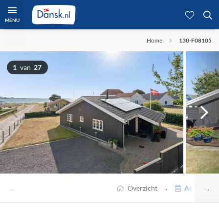
MENU
Home
130-F08105
1
van
27
←
→
·
Overzicht
Accommodat