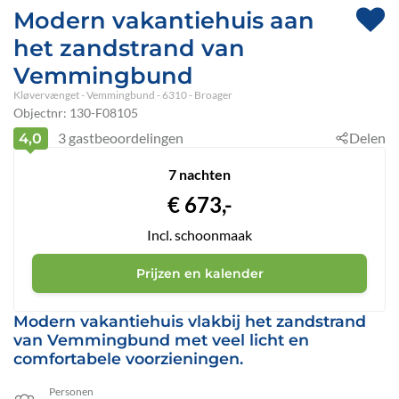
Modern vakantiehuis aan
het zandstrand van
Vemmingbund
Kløvervænget
 - Vemmingbund
 - 6310
 - Broager
Objectnr:
130-F08105
3
gastbeoordelingen
Delen
4,0
7 nachten
€
673,-
Incl. schoonmaak
Prijzen en kalender
Modern vakantiehuis vlakbij het zandstrand
van Vemmingbund met veel licht en
comfortabele voorzieningen.
Personen