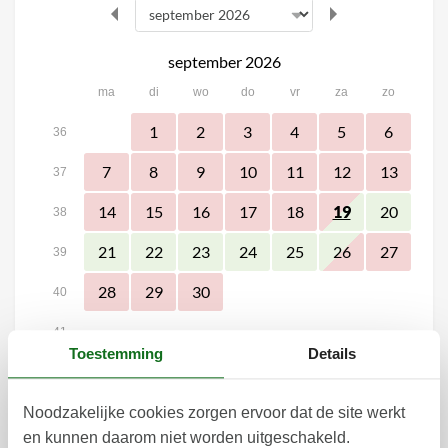
september 2026
ma
di
wo
do
vr
za
zo
1
2
3
4
5
6
36
7
8
9
10
11
12
13
37
14
15
16
17
18
20
19
38
21
22
23
24
25
26
27
39
28
29
30
40
41
Toestemming
Details
oktober 2026
ma
di
wo
do
vr
za
zo
Noodzakelijke cookies zorgen ervoor dat de site werkt
1
2
3
4
40
en kunnen daarom niet worden uitgeschakeld.