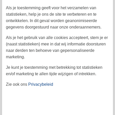
5
6
7
8
9
10
11
41
Als je toestemming geeft voor het verzamelen van
statistieken, help je ons de site te verbeteren en te
12
13
14
15
16
17
18
42
ontwikkelen. In dit geval worden geanonimiseerde
19
20
21
22
23
24
25
gegevens doorgestuurd naar onze onderaannemers.
43
26
27
28
29
30
31
44
Als je het gebruik van alle cookies accepteert, stem je er
(naast statistieken) mee in dat wij informatie doorsturen
45
naar derden ten behoeve van gepersonaliseerde
marketing.
Vrij
Bezet
Aankomst mogelijk
Je kunt je toestemming met betrekking tot statistieken
en/of marketing te allen tijde wijzigen of intrekken.
Prijs
Zie ook ons
Privacybeleid
Periode
Aankomst
Vertrek
Duur
1 week