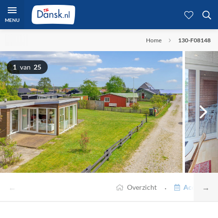
MENU
Home
130-F08148
1
van
25
←
→
·
Overzicht
Accommodat