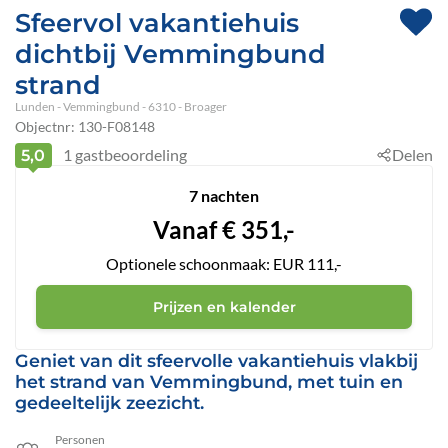
Sfeervol vakantiehuis
dichtbij Vemmingbund
strand
Lunden
 - Vemmingbund
 - 6310
 - Broager
Objectnr:
130-F08148
1
gastbeoordeling
Delen
5,0
7 nachten
Vanaf
€
351,-
Optionele schoonmaak: EUR 111,-
Prijzen en kalender
Geniet van dit sfeervolle vakantiehuis vlakbij
het strand van Vemmingbund, met tuin en
gedeeltelijk zeezicht.
Personen