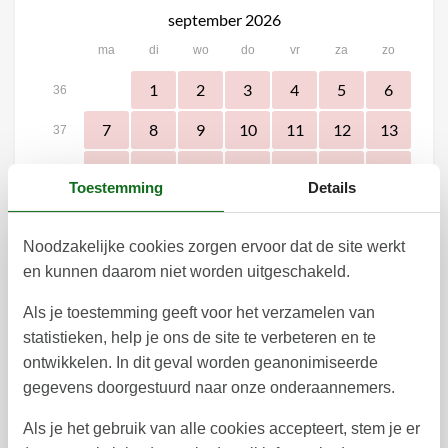
september 2026
ma
di
wo
do
vr
za
zo
1
2
3
4
5
6
36
7
8
9
10
11
12
13
37
14
15
16
17
18
19
20
38
Toestemming
Details
21
22
23
24
25
26
27
39
Noodzakelijke cookies zorgen ervoor dat de site werkt
28
29
30
40
en kunnen daarom niet worden uitgeschakeld.
41
Als je toestemming geeft voor het verzamelen van
oktober 2026
statistieken, help je ons de site te verbeteren en te
ma
di
wo
do
vr
za
zo
ontwikkelen. In dit geval worden geanonimiseerde
gegevens doorgestuurd naar onze onderaannemers.
1
2
3
4
40
Als je het gebruik van alle cookies accepteert, stem je er
9
10
11
5
6
7
8
41