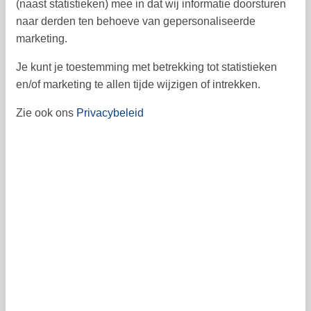
(naast statistieken) mee in dat wij informatie doorsturen
12
13
14
15
16
17
18
42
naar derden ten behoeve van gepersonaliseerde
marketing.
19
20
21
22
23
24
25
43
Je kunt je toestemming met betrekking tot statistieken
26
27
28
29
30
31
44
en/of marketing te allen tijde wijzigen of intrekken.
45
Zie ook ons
Privacybeleid
Vrij
Bezet
Aankomst mogelijk
Prijs
Periode
Aankomst
Vertrek
Duur
1 week
Personen
Tot 4 personen