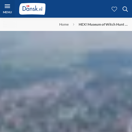
MENU
Home
HEX! Museum of Witch Hunt …