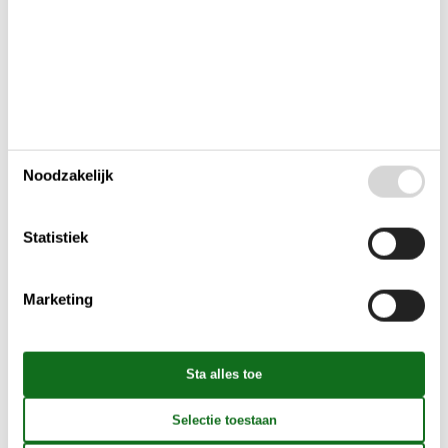
Verbinding tussen verleden en hedendaagse thema’s
Voor stellen en volwassenen met interesse in geschiedenis en
cultuur is dit museum een absolute aanrader. Voor gezinnen met
oudere kinderen biedt het museum een goede aanleiding voor
gesprek en verdieping.
Noodzakelijk
De geschiedenis van hekserij in
Denemarken
Statistiek
In de late middeleeuwen en vroegmoderne tijd geloofde men dat
hekserij een reële bedreiging vormde voor samenleving en
Marketing
religie. Ook in Denemarken werden mensen – vaak vrouwen,
maar niet uitsluitend – beschuldigd van tovenarij. Ribe was één
van de plaatsen waar rechtszaken plaatsvonden, met soms
fatale gevolgen.
Het HEX! Museum plaatst deze gebeurtenissen in een bredere