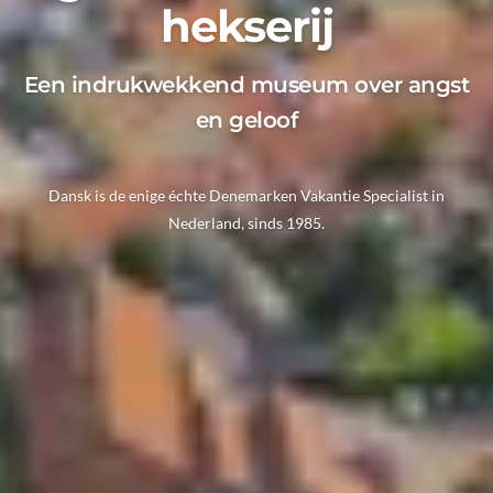
hekserij
Een indrukwekkend museum over angst
en geloof
Dansk is de enige échte Denemarken Vakantie Specialist in
Nederland, sinds 1985.