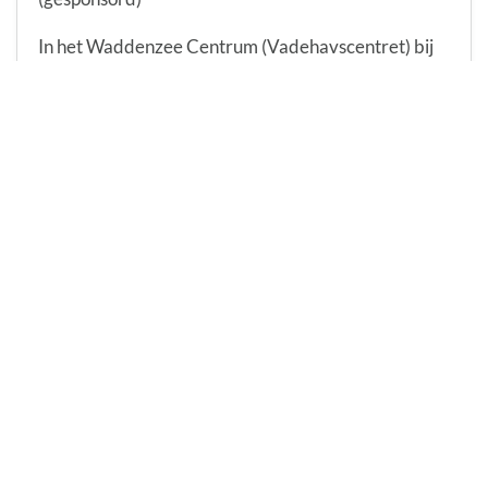
In het Waddenzee Centrum (Vadehavscentret) bij
Ribe begin je aan een fascinerende reis naar de
wereld van getijden, trekvogels en zeehonden.
Ontdek de bekroonde tentoonstelling Trekvogels in
de Waddenzee, ervaar spectaculaire
natuurverschijnselen zoals de zwarte zon, of ga mee
op een spannende zeehonden- of oestersafari.
👉 Toon gewoon je boekingsbevestiging en geniet
van 20% korting op je toegang tot het Waddezee
Centrum – een onvergetelijke natuurervaring voor
het hele gezin!
Ontvang 20% korting bij de ingang!