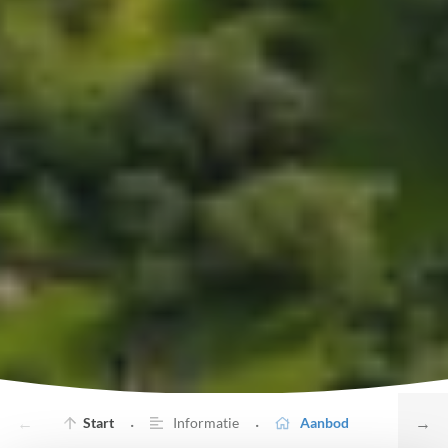
←
→
·
·
Start
Informatie
Aanbod