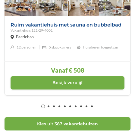
Ruim vakantiehuis met sauna en bubbelbad
Vakantiehuis
121-29-4001
Bredebro
12 personen
5 slaapkamers
Huisdieren toegestaan
Vanaf
€ 508
Bekijk verblijf
Kies uit 387 vakantiehuizen