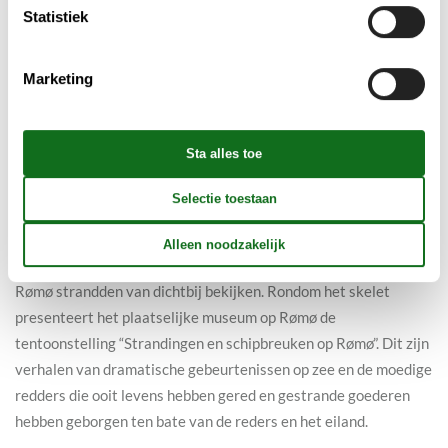
van 1770. Van kamer tot kamer kun je het leven van de
Statistiek
bewoners van de boerderij herbeleven te midden van de
prachtige interieurdecoratie. Het rijkelijk versierde huis bevat
Marketing
uitzonderlijk goede voorbeelden van gedetailleerde 18e-
eeuwse schilderingen en timmer-vakmansschap. In
verschillende kamers zijn de muren versierd met Nederlandse
tegels die typisch zijn voor die periode en het huis draagt
duidelijke sporen van de culturele uitwisselingen die langs de
hele Waddenzeekust plaatsvonden.
Ook de bijgebouwen zijn prachtig gerestaureerd en in de schuur
kun je het skelet van een van de 16 potvissen die in 1996 op
Rømø strandden van dichtbij bekijken. Rondom het skelet
presenteert het plaatselijke museum op Rømø de
tentoonstelling “Strandingen en schipbreuken op Rømø”. Dit zijn
verhalen van dramatische gebeurtenissen op zee en de moedige
redders die ooit levens hebben gered en gestrande goederen
hebben geborgen ten bate van de reders en het eiland.