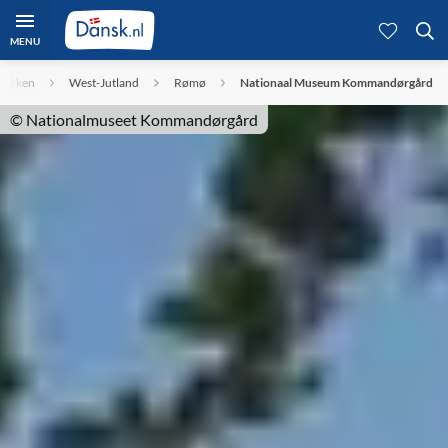
MENU
marken
West-Jutland
Rømø
Nationaal Museum Kommandørgård
© Nationalmuseet Kommandørgård