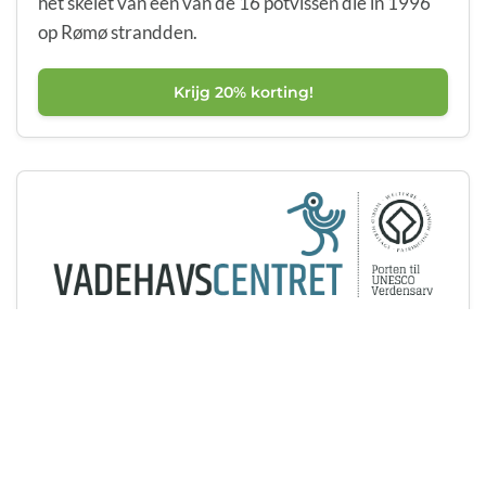
het skelet van een van de 16 potvissen die in 1996
op Rømø strandden.
Krijg 20% korting!
Het Waddenzee Centrum: De
poort naar UNESCO
Werelderfgoed
🦭 Toon je boekingsbevestiging bij de ingang en