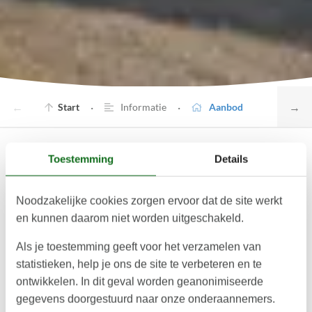
←
→
·
·
Start
Informatie
Aanbod
Toestemming
Details
Kerteminde Strand – Zon, zand en
plezier voor het hele gezin
Noodzakelijke cookies zorgen ervoor dat de site werkt
en kunnen daarom niet worden uitgeschakeld.
Kerteminde Strand staat bekend als een van de
Als je toestemming geeft voor het verzamelen van
beste en meest gezinsvriendelijke stranden van
statistieken, help je ons de site te verbeteren en te
Funen. Met fijn zand, ondiep water en volop
ontwikkelen. In dit geval worden geanonimiseerde
ruimte voor ontspanning en spel is dit de ideale
gegevens doorgestuurd naar onze onderaannemers.