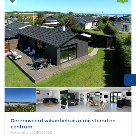
→
Gerenoveerd vakantiehuis nabij strand en
centrum
Vakantiehuis
513-384782