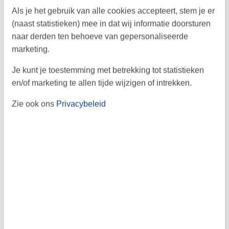
plek voor een ontspannen stranddag in
Als je het gebruik van alle cookies accepteert, stem je er
Denemarken.
(naast statistieken) mee in dat wij informatie doorsturen
naar derden ten behoeve van gepersonaliseerde
marketing.
Lees meer over Kerteminde
Je kunt je toestemming met betrekking tot statistieken
en/of marketing te allen tijde wijzigen of intrekken.
Denemarken Specialist
sinds 1985
Zie ook ons
Privacybeleid
De mooiste 'hyggelige'
plekjes
Het leukste reisblog
over Denemarken
Kerteminde Strand: perfect voor
jong en oud
Kerteminde Strand is een van die plekken waar je meteen
begrijpt waarom zoveel gezinnen voor een vakantie aan de