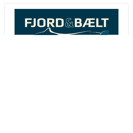
Fjord&Bælt: Kom dichtbij de
fascinerende dieren van de
zee
🦭
Wanneer je een vakantiehuis bij ons huurt, kan
je toegangskaarten voor Fjord&Bælt kopen met
20% korting
(reclame).