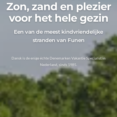
Zon, zand en plezier
voor het hele gezin
Een van de meest kindvriendelijke
stranden van Funen
Dansk is de enige échte Denemarken Vakantie Specialist in
Nederland, sinds 1985.