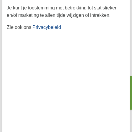
Je kunt je toestemming met betrekking tot statistieken
en/of marketing te allen tijde wijzigen of intrekken.
Zie ook ons
Privacybeleid
Zoeken
Vakantiehuis in Herning
Vakantie in Herning – kunst, natuur en gezinsplezier in
Midden-Jutland Herning in het hart van Denemarken
Midden in het glooiende landschap van Midden-Jutland ligt
Herning, een …
Over
Herning