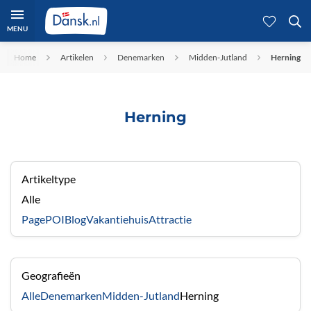
MENU
Home
Artikelen
Denemarken
Midden-Jutland
Herning
Herning
Artikeltype
Alle
Page
POI
Blog
Vakantiehuis
Attractie
Geografieën
Alle
Denemarken
Midden-Jutland
Herning