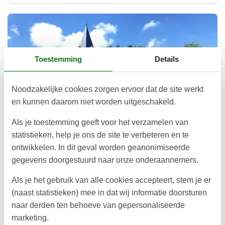
Toestemming
Details
Noodzakelijke cookies zorgen ervoor dat de site werkt
en kunnen daarom niet worden uitgeschakeld.
Als je toestemming geeft voor het verzamelen van
statistieken, help je ons de site te verbeteren en te
Een verborgen parel: Herning
ontwikkelen. In dit geval worden geanonimiseerde
gegevens doorgestuurd naar onze onderaannemers.
Herning: een geweldige ontdekking midden in Jutland Wie
aan Denemarken denkt, droomt vaak weg bij de witte
Als je het gebruik van alle cookies accepteert, stem je er
stranden van de westkust, kleurrijke huisjes in Kopenhagen
(naast statistieken) mee in dat wij informatie doorsturen
of …
naar derden ten behoeve van gepersonaliseerde
Over
Herning
marketing.