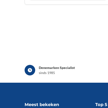
Denemarken Specialist
sinds 1985
Meest bekeken
Top 