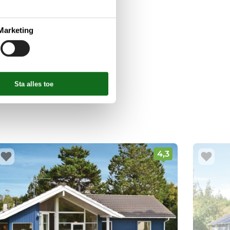
Marketing
et zandstrand. Of gaan
van
Kopenhagen
en ook het
4,3