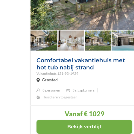
Comfortabel vakantiehuis met
hot tub nabij strand
Vakantiehuis
121-93-1929
Græsted
8 personen
3 slaapkamers
Huisdieren toegestaan
Vanaf
€ 1029
Bekijk verblijf