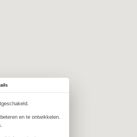
ails
itgeschakeld.
rbeteren en te ontwikkelen.
.