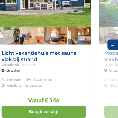
→
Licht vakantiehuis met sauna
Mode
vlak bij strand
vlakb
Vakantiehuis
160-G4449
Vakantieh
Græsted
Græs
6 personen
3 slaapkamers
6 per
Huisdieren niet toegestaan
Huisdi
Vanaf
€ 546
Bekijk verblijf