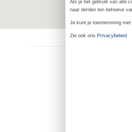
Als je het gebruik van alle 
naar derden ten behoeve va
Je kunt je toestemming met be
Zie ook ons
Privacybeleid
Rågeleje is een oud visse
inmiddels plaatsgemaakt v