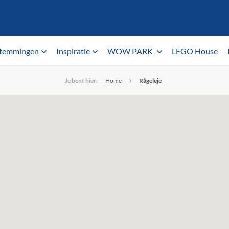
temmingen
Inspiratie
WOW PARK
LEGO House
Je bent hier:
Home
Rågeleje