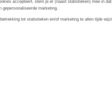
cookies accepteert, stem je er (naast statistieken) mee in dat
n gepersonaliseerde marketing.
trekking tot statistieken en/of marketing te allen tijde wijz
Start
Strand - Rågeleje
3210 Rågeleje, Denemarken
rsplaatsje aan de noordkust van
Sjælland.
De traditionele v
oor vakantiegangers. Zij komen allemaal voor één ding: he