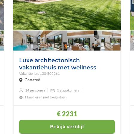
Luxe architectonisch
vakantiehuis met wellness
Vakantiehuis
130-E05261
Græsted
14 personen
5 slaapkamers
Huisdieren niet toegestaan
€ 2231
Bekijk verblijf