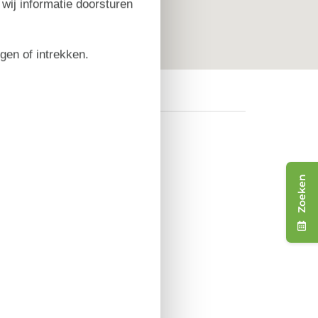
 wij informatie doorsturen
igen of intrekken.
Zoeken
issersboten hebben
t heerlijke zandstrand.