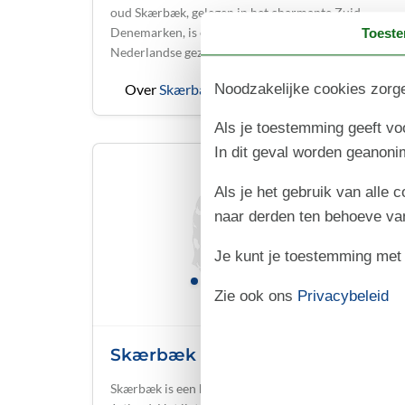
oud Skærbæk, gelegen in het charmante Zuid-
Denemarken, is een geweldige bestemming voor
Toest
Nederlandse gezinnen die op zoek zijn naar …
Noodzakelijke cookies zorge
Over
Skærbæk
Als je toestemming geeft voo
In dit geval worden geanon
Als je het gebruik van alle 
naar derden ten behoeve va
Je kunt je toestemming met be
Zie ook ons
Privacybeleid
Skærbæk (Oost-Jutland)
Skærbæk is een kindvriendelijk strand in Oost-