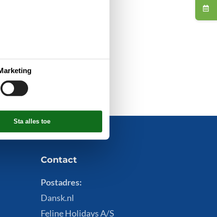
Marketing
Contact
Postadres:
Dansk.nl
Feline Holidays A/S