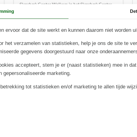
Skærbæk Center Welkom in het Skærbæk Center —
een ideale vakantiebestemming voor Nederlandse
emming
Det
gezinnen met kinderen! Dit moderne …
n ervoor dat de site werkt en kunnen daarom niet worden u
Over
Skærbæk
r het verzamelen van statistieken, help je ons de site te ve
imiseerde gegevens doorgestuurd naar onze onderaannemers
cookies accepteert, stem je er (naast statistieken) mee in dat
n gepersonaliseerde marketing.
trekking tot statistieken en/of marketing te allen tijde wijz
Skærbæk (West-Jutland)
Om de hoek bij Nationaal Park de Waddenzee,