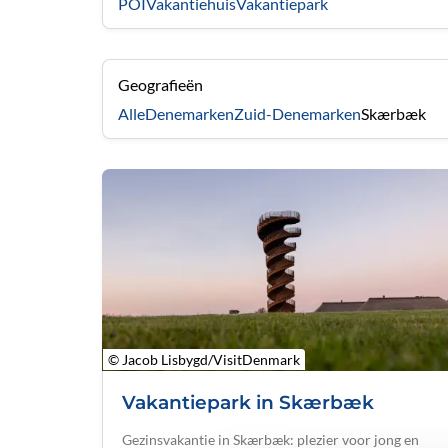
POI
Vakantiehuis
Vakantiepark
Geografieën
Alle
Denemarken
Zuid-Denemarken
Skærbæk
© Jacob Lisbygd/VisitDenmark
Vakantiepark in Skærbæk
Gezinsvakantie in Skærbæk: plezier voor jong en