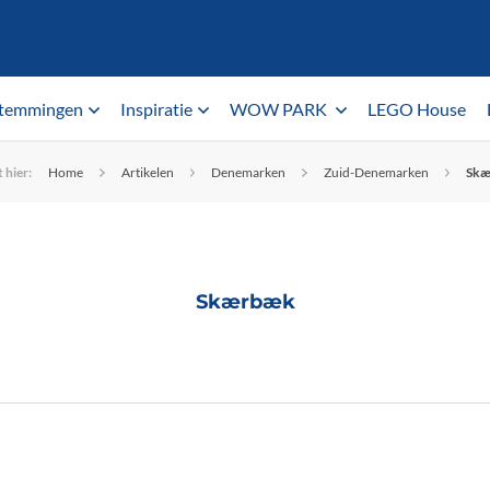
temmingen
Inspiratie
WOW PARK
LEGO House
 hier:
Home
Artikelen
Denemarken
Zuid-Denemarken
Sk
Skærbæk