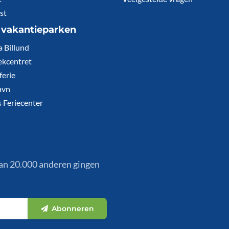
st
 vakantieparken
a Billund
kcentret
ferie
avn
 Feriecenter
dan 20.000 anderen gingen
Abonneren