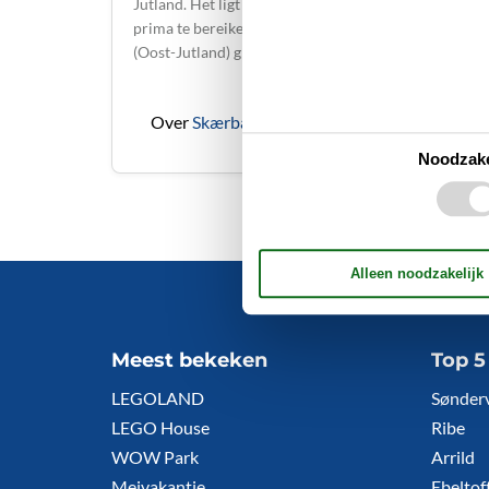
Jutland. Het ligt niet ver van de grens en is daarmee
prima te bereiken vanuit Nederland. Skærbæk
(Oost-Jutland) grenst aan relatief …
Over
Skærbæk
Noodzake
Meest bekeken
Top 
LEGOLAND
Sønder
LEGO House
Ribe
WOW Park
Arrild
Meivakantie
Ebeltof