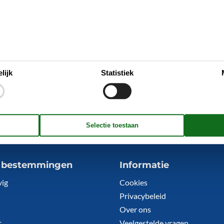
prima afstand tot LEGOLAND® en Ribe: Skærbæk
(West-Jutland) is één van de populairste
vakantiegebieden in Zuid-Denemarken. Skærbæk
( …
Over
Skærbæk
lijk
Statistiek
5 bestemmingen
Informatie
vig
Cookies
Privacybeleid
Over ons
t
Veelgestelde vragen