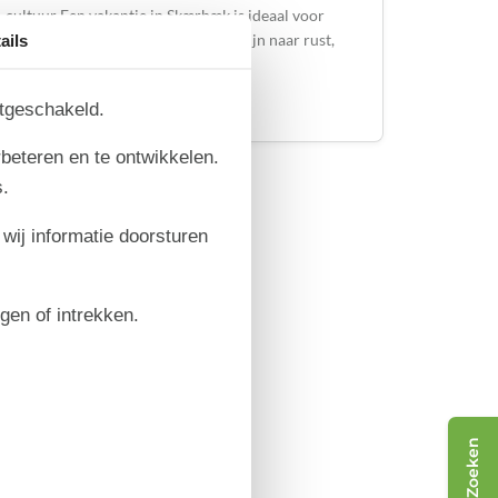
cultuur Een vakantie in Skærbæk is ideaal voor
Nederlandse gezinnen die op zoek zijn naar rust,
ails
natuur en volop kindvriendelijke …
itgeschakeld.
Over
Skærbæk
rbeteren en te ontwikkelen.
.
 wij informatie doorsturen
igen of intrekken.
Zoeken