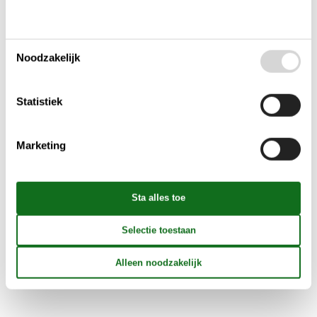
Vakantiehuis
014-30090
Malling
Noodzakelijk
6 personen
2 slaapkamers
Huisdieren niet toegestaan
Statistiek
Vanaf
€ 570
Marketing
Bekijk verblijf
Kies uit 298 vakantiehuizen