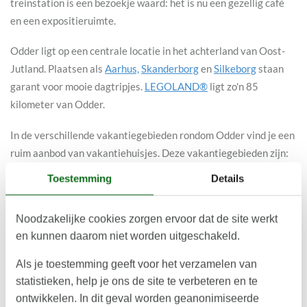
treinstation is een bezoekje waard: het is nu een gezellig café
en een expositieruimte.
Odder ligt op een centrale locatie in het achterland van Oost-
Jutland. Plaatsen als
Aarhus,
Skanderborg
en
Silkeborg
staan
garant voor mooie dagtripjes.
LEGOLAND®
ligt zo'n 85
kilometer van Odder.
In de verschillende vakantiegebieden rondom Odder vind je een
ruim aanbod van vakantiehuisjes. Deze vakantiegebieden zijn:
Toestemming
Details
Kysing
Norsminde
Noodzakelijke cookies zorgen ervoor dat de site werkt
Rude
en kunnen daarom niet worden uitgeschakeld.
Ajstrup
Saksild
Als je toestemming geeft voor het verzamelen van
Dyngby
statistieken, help je ons de site te verbeteren en te
Hou
ontwikkelen. In dit geval worden geanonimiseerde